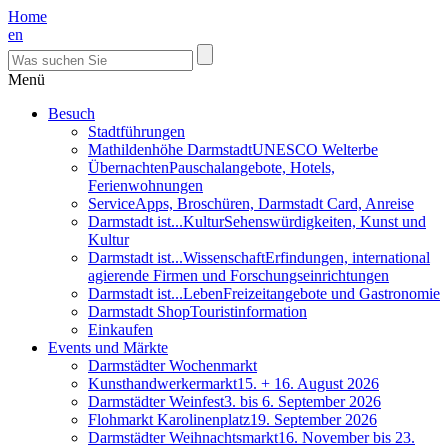
Home
en
Menü
Besuch
Stadtführungen
Mathildenhöhe Darmstadt
UNESCO Welterbe
Übernachten
Pauschalangebote, Hotels,
Ferienwohnungen
Service
Apps, Broschüren, Darmstadt Card, Anreise
Darmstadt ist...Kultur
Sehenswürdigkeiten, Kunst und
Kultur
Darmstadt ist...Wissenschaft
Erfindungen, international
agierende Firmen und Forschungseinrichtungen
Darmstadt ist...Leben
Freizeitangebote und Gastronomie
Darmstadt Shop
Touristinformation
Einkaufen
Events und Märkte
Darmstädter Wochenmarkt
Kunsthandwerkermarkt
15. + 16. August 2026
Darmstädter Weinfest
3. bis 6. September 2026
Flohmarkt Karolinenplatz
19. September 2026
Darmstädter Weihnachtsmarkt
16. November bis 23.