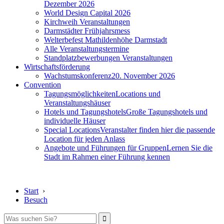
Dezember 2026
World Design Capital 2026
Kirchweih Veranstaltungen
Darmstädter Frühjahrsmess
Welterbefest Mathildenhöhe Darmstadt
Alle Veranstaltungstermine
Standplatzbewerbungen Veranstaltungen
Wirtschaftsförderung
Wachstumskonferenz
20. November 2026
Convention
Tagungsmöglichkeiten
Locations und
Veranstaltungshäuser
Hotels und Tagungshotels
Große Tagungshotels und
individuelle Häuser
Special Locations
Veranstalter finden hier die passende
Location für jeden Anlass
Angebote und Führungen für Gruppen
Lernen Sie die
Stadt im Rahmen einer Führung kennen
Start
›
Besuch