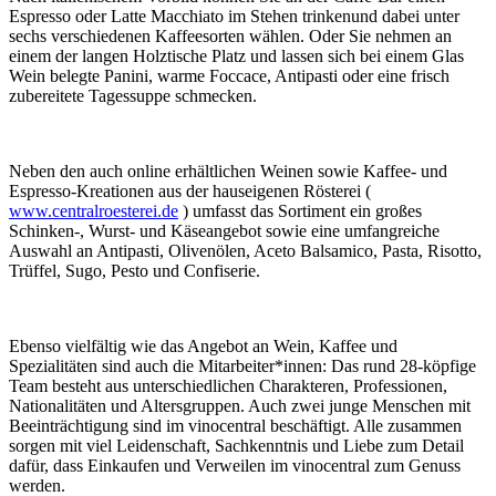
Espresso oder Latte Macchiato im Stehen trinkenund dabei unter
sechs verschiedenen Kaffeesorten wählen. Oder Sie nehmen an
einem der langen Holztische Platz und lassen sich bei einem Glas
Wein belegte Panini, warme Foccace, Antipasti oder eine frisch
zubereitete Tagessuppe schmecken.
Neben den auch online erhältlichen Weinen sowie Kaffee- und
Espresso-Kreationen aus der hauseigenen Rösterei (
www.centralroesterei.de
) umfasst das Sortiment ein großes
Schinken-, Wurst- und Käseangebot sowie eine umfangreiche
Auswahl an Antipasti, Olivenölen, Aceto Balsamico, Pasta, Risotto,
Trüffel, Sugo, Pesto und Confiserie.
Ebenso vielfältig wie das Angebot an Wein, Kaffee und
Spezialitäten sind auch die Mitarbeiter*innen: Das rund 28-köpfige
Team besteht aus unterschiedlichen Charakteren, Professionen,
Nationalitäten und Altersgruppen. Auch zwei junge Menschen mit
Beeinträchtigung sind im vinocentral beschäftigt. Alle zusammen
sorgen mit viel Leidenschaft, Sachkenntnis und Liebe zum Detail
dafür, dass Einkaufen und Verweilen im vinocentral zum Genuss
werden.