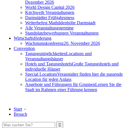
Dezember 2026
World Design Capital 2026
Kirchweih Veranstaltungen
Darmstädter Frühjahrsmess
Welterbefest Mathildenhöhe Darmstadt
Alle Veranstaltungstermine
Standplatzbewerbungen Veranstaltungen
Wirtschaftsförderung
Wachstumskonferenz
20. November 2026
Convention
Tagungsmöglichkeiten
Locations und
Veranstaltungshäuser
Hotels und Tagungshotels
Große Tagungshotels und
individuelle Häuser
Special Locations
Veranstalter finden hier die passende
Location für jeden Anlass
Angebote und Führungen für Gruppen
Lernen Sie die
Stadt im Rahmen einer Führung kennen
Start
›
Besuch