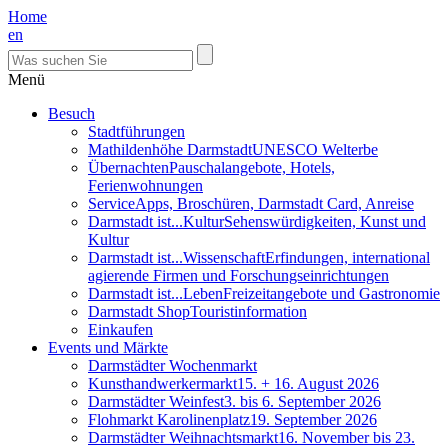
Home
en
Menü
Besuch
Stadtführungen
Mathildenhöhe Darmstadt
UNESCO Welterbe
Übernachten
Pauschalangebote, Hotels,
Ferienwohnungen
Service
Apps, Broschüren, Darmstadt Card, Anreise
Darmstadt ist...Kultur
Sehenswürdigkeiten, Kunst und
Kultur
Darmstadt ist...Wissenschaft
Erfindungen, international
agierende Firmen und Forschungseinrichtungen
Darmstadt ist...Leben
Freizeitangebote und Gastronomie
Darmstadt Shop
Touristinformation
Einkaufen
Events und Märkte
Darmstädter Wochenmarkt
Kunsthandwerkermarkt
15. + 16. August 2026
Darmstädter Weinfest
3. bis 6. September 2026
Flohmarkt Karolinenplatz
19. September 2026
Darmstädter Weihnachtsmarkt
16. November bis 23.