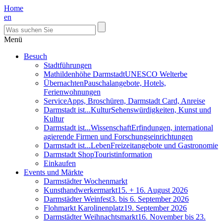
Home
en
Menü
Besuch
Stadtführungen
Mathildenhöhe Darmstadt
UNESCO Welterbe
Übernachten
Pauschalangebote, Hotels,
Ferienwohnungen
Service
Apps, Broschüren, Darmstadt Card, Anreise
Darmstadt ist...Kultur
Sehenswürdigkeiten, Kunst und
Kultur
Darmstadt ist...Wissenschaft
Erfindungen, international
agierende Firmen und Forschungseinrichtungen
Darmstadt ist...Leben
Freizeitangebote und Gastronomie
Darmstadt Shop
Touristinformation
Einkaufen
Events und Märkte
Darmstädter Wochenmarkt
Kunsthandwerkermarkt
15. + 16. August 2026
Darmstädter Weinfest
3. bis 6. September 2026
Flohmarkt Karolinenplatz
19. September 2026
Darmstädter Weihnachtsmarkt
16. November bis 23.