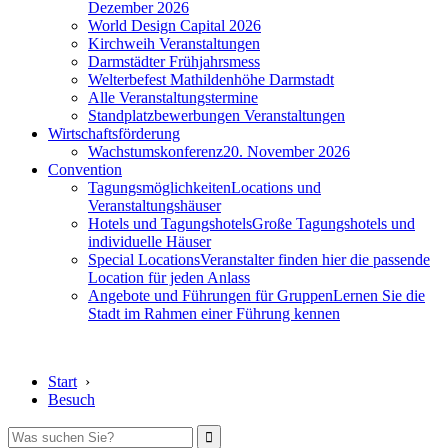
Dezember 2026
World Design Capital 2026
Kirchweih Veranstaltungen
Darmstädter Frühjahrsmess
Welterbefest Mathildenhöhe Darmstadt
Alle Veranstaltungstermine
Standplatzbewerbungen Veranstaltungen
Wirtschaftsförderung
Wachstumskonferenz
20. November 2026
Convention
Tagungsmöglichkeiten
Locations und
Veranstaltungshäuser
Hotels und Tagungshotels
Große Tagungshotels und
individuelle Häuser
Special Locations
Veranstalter finden hier die passende
Location für jeden Anlass
Angebote und Führungen für Gruppen
Lernen Sie die
Stadt im Rahmen einer Führung kennen
Start
›
Besuch