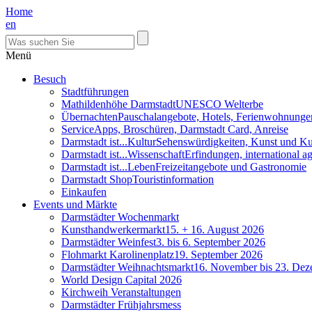
Home
en
Menü
Besuch
Stadtführungen
Mathildenhöhe Darmstadt
UNESCO Welterbe
Übernachten
Pauschalangebote, Hotels, Ferienwohnunge
Service
Apps, Broschüren, Darmstadt Card, Anreise
Darmstadt ist...Kultur
Sehenswürdigkeiten, Kunst und Ku
Darmstadt ist...Wissenschaft
Erfindungen, international 
Darmstadt ist...Leben
Freizeitangebote und Gastronomie
Darmstadt Shop
Touristinformation
Einkaufen
Events und Märkte
Darmstädter Wochenmarkt
Kunsthandwerkermarkt
15. + 16. August 2026
Darmstädter Weinfest
3. bis 6. September 2026
Flohmarkt Karolinenplatz
19. September 2026
Darmstädter Weihnachtsmarkt
16. November bis 23. De
World Design Capital 2026
Kirchweih Veranstaltungen
Darmstädter Frühjahrsmess