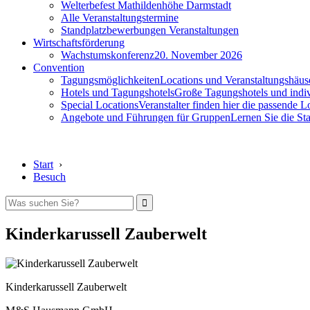
Welterbefest Mathildenhöhe Darmstadt
Alle Veranstaltungstermine
Standplatzbewerbungen Veranstaltungen
Wirtschaftsförderung
Wachstumskonferenz
20. November 2026
Convention
Tagungsmöglichkeiten
Locations und Veranstaltungshäus
Hotels und Tagungshotels
Große Tagungshotels und indiv
Special Locations
Veranstalter finden hier die passende L
Angebote und Führungen für Gruppen
Lernen Sie die S
Start
›
Besuch
Kinderkarussell Zauberwelt
Kinderkarussell Zauberwelt