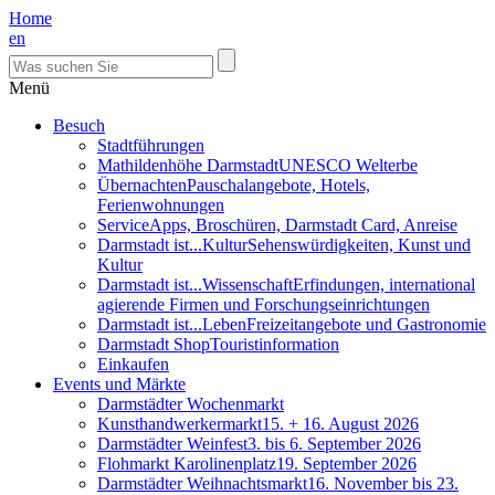
Home
en
Menü
Besuch
Stadtführungen
Mathildenhöhe Darmstadt
UNESCO Welterbe
Übernachten
Pauschalangebote, Hotels,
Ferienwohnungen
Service
Apps, Broschüren, Darmstadt Card, Anreise
Darmstadt ist...Kultur
Sehenswürdigkeiten, Kunst und
Kultur
Darmstadt ist...Wissenschaft
Erfindungen, international
agierende Firmen und Forschungseinrichtungen
Darmstadt ist...Leben
Freizeitangebote und Gastronomie
Darmstadt Shop
Touristinformation
Einkaufen
Events und Märkte
Darmstädter Wochenmarkt
Kunsthandwerkermarkt
15. + 16. August 2026
Darmstädter Weinfest
3. bis 6. September 2026
Flohmarkt Karolinenplatz
19. September 2026
Darmstädter Weihnachtsmarkt
16. November bis 23.