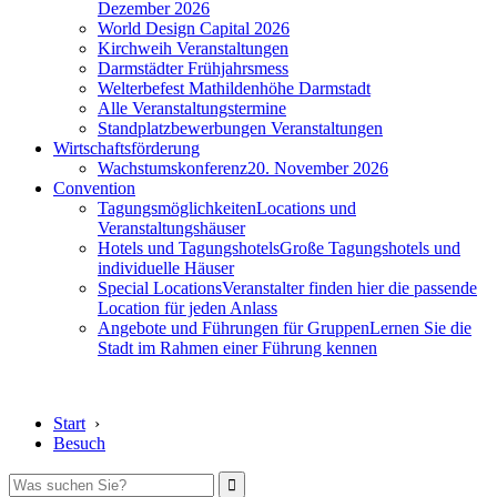
Dezember 2026
World Design Capital 2026
Kirchweih Veranstaltungen
Darmstädter Frühjahrsmess
Welterbefest Mathildenhöhe Darmstadt
Alle Veranstaltungstermine
Standplatzbewerbungen Veranstaltungen
Wirtschaftsförderung
Wachstumskonferenz
20. November 2026
Convention
Tagungsmöglichkeiten
Locations und
Veranstaltungshäuser
Hotels und Tagungshotels
Große Tagungshotels und
individuelle Häuser
Special Locations
Veranstalter finden hier die passende
Location für jeden Anlass
Angebote und Führungen für Gruppen
Lernen Sie die
Stadt im Rahmen einer Führung kennen
Start
›
Besuch