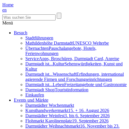
Home
en
Menü
Besuch
Stadtführungen
Mathildenhöhe Darmstadt
UNESCO Welterbe
Übernachten
Pauschalangebote, Hotels,
Ferienwohnungen
Service
Apps, Broschüren, Darmstadt Card, Anreise
Darmstadt ist...Kultur
Sehenswürdigkeiten, Kunst und
Kultur
Darmstadt ist...Wissenschaft
Erfindungen, international
agierende Firmen und Forschungseinrichtungen
Darmstadt ist...Leben
Freizeitangebote und Gastronomie
Darmstadt Shop
Touristinformation
Einkaufen
Events und Märkte
Darmstädter Wochenmarkt
Kunsthandwerkermarkt
15. + 16. August 2026
Darmstädter Weinfest
3. bis 6. September 2026
Flohmarkt Karolinenplatz
19. September 2026
Darmstädter Weihnachtsmarkt
16. November bis 23.