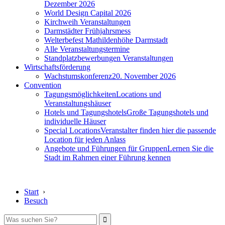
Dezember 2026
World Design Capital 2026
Kirchweih Veranstaltungen
Darmstädter Frühjahrsmess
Welterbefest Mathildenhöhe Darmstadt
Alle Veranstaltungstermine
Standplatzbewerbungen Veranstaltungen
Wirtschaftsförderung
Wachstumskonferenz
20. November 2026
Convention
Tagungsmöglichkeiten
Locations und
Veranstaltungshäuser
Hotels und Tagungshotels
Große Tagungshotels und
individuelle Häuser
Special Locations
Veranstalter finden hier die passende
Location für jeden Anlass
Angebote und Führungen für Gruppen
Lernen Sie die
Stadt im Rahmen einer Führung kennen
Start
›
Besuch