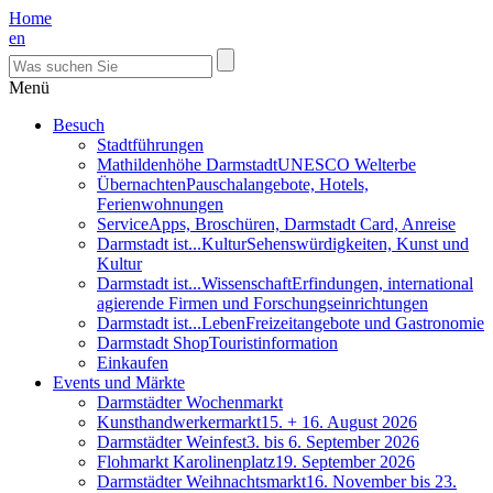
Home
en
Menü
Besuch
Stadtführungen
Mathildenhöhe Darmstadt
UNESCO Welterbe
Übernachten
Pauschalangebote, Hotels,
Ferienwohnungen
Service
Apps, Broschüren, Darmstadt Card, Anreise
Darmstadt ist...Kultur
Sehenswürdigkeiten, Kunst und
Kultur
Darmstadt ist...Wissenschaft
Erfindungen, international
agierende Firmen und Forschungseinrichtungen
Darmstadt ist...Leben
Freizeitangebote und Gastronomie
Darmstadt Shop
Touristinformation
Einkaufen
Events und Märkte
Darmstädter Wochenmarkt
Kunsthandwerkermarkt
15. + 16. August 2026
Darmstädter Weinfest
3. bis 6. September 2026
Flohmarkt Karolinenplatz
19. September 2026
Darmstädter Weihnachtsmarkt
16. November bis 23.