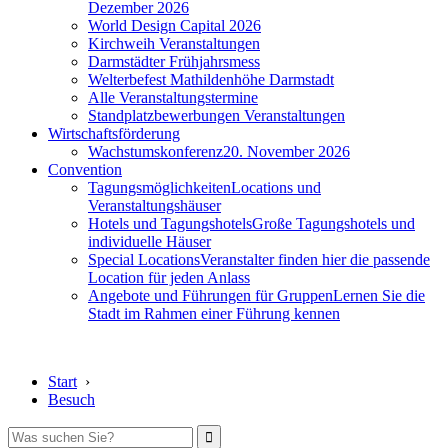
Dezember 2026
World Design Capital 2026
Kirchweih Veranstaltungen
Darmstädter Frühjahrsmess
Welterbefest Mathildenhöhe Darmstadt
Alle Veranstaltungstermine
Standplatzbewerbungen Veranstaltungen
Wirtschaftsförderung
Wachstumskonferenz
20. November 2026
Convention
Tagungsmöglichkeiten
Locations und
Veranstaltungshäuser
Hotels und Tagungshotels
Große Tagungshotels und
individuelle Häuser
Special Locations
Veranstalter finden hier die passende
Location für jeden Anlass
Angebote und Führungen für Gruppen
Lernen Sie die
Stadt im Rahmen einer Führung kennen
Start
›
Besuch