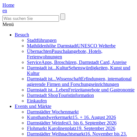
Home
en
Menü
Besuch
Stadtführungen
Mathildenhöhe Darmstadt
UNESCO Welterbe
Übernachten
Pauschalangebote, Hotels,
Ferienwohnungen
Service
Apps, Broschüren, Darmstadt Card, Anreise
Darmstadt ist...Kultur
Sehenswürdigkeiten, Kunst und
Kultur
Darmstadt ist...Wissenschaft
Erfindungen, international
agierende Firmen und Forschungseinrichtungen
Darmstadt ist...Leben
Freizeitangebote und Gastronomie
Darmstadt Shop
Touristinformation
Einkaufen
Events und Märkte
Darmstädter Wochenmarkt
Kunsthandwerkermarkt
15. + 16. August 2026
Darmstädter Weinfest
3. bis 6. September 2026
Flohmarkt Karolinenplatz
19. September 2026
Darmstädter Weihnachtsmarkt
16. November bis 23.