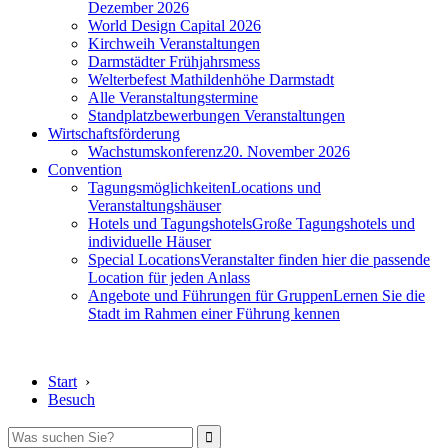
Dezember 2026
World Design Capital 2026
Kirchweih Veranstaltungen
Darmstädter Frühjahrsmess
Welterbefest Mathildenhöhe Darmstadt
Alle Veranstaltungstermine
Standplatzbewerbungen Veranstaltungen
Wirtschaftsförderung
Wachstumskonferenz
20. November 2026
Convention
Tagungsmöglichkeiten
Locations und
Veranstaltungshäuser
Hotels und Tagungshotels
Große Tagungshotels und
individuelle Häuser
Special Locations
Veranstalter finden hier die passende
Location für jeden Anlass
Angebote und Führungen für Gruppen
Lernen Sie die
Stadt im Rahmen einer Führung kennen
Start
›
Besuch