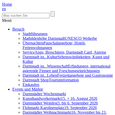
Home
en
Menü
Besuch
Stadtführungen
Mathildenhöhe Darmstadt
UNESCO Welterbe
Übernachten
Pauschalangebote, Hotels,
Ferienwohnungen
Service
Apps, Broschüren, Darmstadt Card, Anreise
Darmstadt ist...Kultur
Sehenswürdigkeiten, Kunst und
Kultur
Darmstadt ist...Wissenschaft
Erfindungen, international
agierende Firmen und Forschungseinrichtungen
Darmstadt ist...Leben
Freizeitangebote und Gastronomie
Darmstadt Shop
Touristinformation
Einkaufen
Events und Märkte
Darmstädter Wochenmarkt
Kunsthandwerkermarkt
15. + 16. August 2026
Darmstädter Weinfest
3. bis 6. September 2026
Flohmarkt Karolinenplatz
19. September 2026
Darmstädter Weihnachtsmarkt
16. November bis 23.