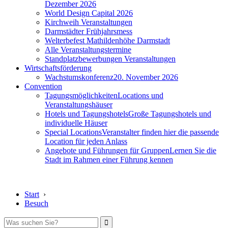
Dezember 2026
World Design Capital 2026
Kirchweih Veranstaltungen
Darmstädter Frühjahrsmess
Welterbefest Mathildenhöhe Darmstadt
Alle Veranstaltungstermine
Standplatzbewerbungen Veranstaltungen
Wirtschaftsförderung
Wachstumskonferenz
20. November 2026
Convention
Tagungsmöglichkeiten
Locations und
Veranstaltungshäuser
Hotels und Tagungshotels
Große Tagungshotels und
individuelle Häuser
Special Locations
Veranstalter finden hier die passende
Location für jeden Anlass
Angebote und Führungen für Gruppen
Lernen Sie die
Stadt im Rahmen einer Führung kennen
Start
›
Besuch