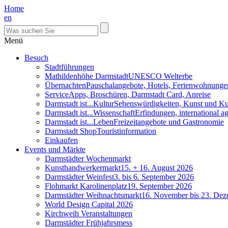
Home
en
Menü
Besuch
Stadtführungen
Mathildenhöhe Darmstadt
UNESCO Welterbe
Übernachten
Pauschalangebote, Hotels, Ferienwohnunge
Service
Apps, Broschüren, Darmstadt Card, Anreise
Darmstadt ist...Kultur
Sehenswürdigkeiten, Kunst und Ku
Darmstadt ist...Wissenschaft
Erfindungen, international 
Darmstadt ist...Leben
Freizeitangebote und Gastronomie
Darmstadt Shop
Touristinformation
Einkaufen
Events und Märkte
Darmstädter Wochenmarkt
Kunsthandwerkermarkt
15. + 16. August 2026
Darmstädter Weinfest
3. bis 6. September 2026
Flohmarkt Karolinenplatz
19. September 2026
Darmstädter Weihnachtsmarkt
16. November bis 23. De
World Design Capital 2026
Kirchweih Veranstaltungen
Darmstädter Frühjahrsmess