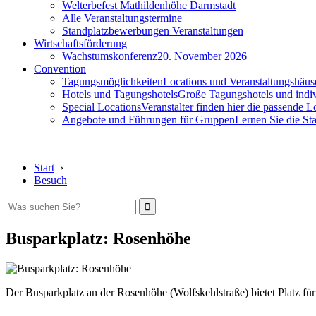
Welterbefest Mathildenhöhe Darmstadt
Alle Veranstaltungstermine
Standplatzbewerbungen Veranstaltungen
Wirtschaftsförderung
Wachstumskonferenz
20. November 2026
Convention
Tagungsmöglichkeiten
Locations und Veranstaltungshäus
Hotels und Tagungshotels
Große Tagungshotels und indiv
Special Locations
Veranstalter finden hier die passende L
Angebote und Führungen für Gruppen
Lernen Sie die S
Start
›
Besuch
Busparkplatz: Rosenhöhe
Der Busparkplatz an der Rosenhöhe (Wolfskehlstraße) bietet Platz für