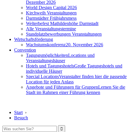
Dezember 2026
World Design Capital 2026
Kirchweih Veranstaltungen
Darmstädter Frühjahrsmess
Welterbefest Mathildenhöhe Darmstadt
Alle Veranstaltungstermine
Standplatzbewerbungen Veranstaltungen
Wirtschaftsförderung
Wachstumskonferenz
20. November 2026
Convention
Tagungsmöglichkeiten
Locations und
Veranstaltungshäuser
Hotels und Tagungshotels
Große Tagungshotels und
individuelle Häuser
Special Locations
Veranstalter finden hier die passende
Location für jeden Anlass
Angebote und Führungen für Gruppen
Lernen Sie die
Stadt im Rahmen einer Führung kennen
Start
›
Besuch