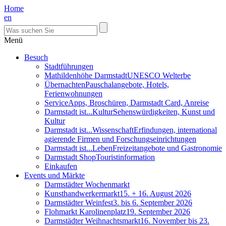
Home
en
Menü
Besuch
Stadtführungen
Mathildenhöhe Darmstadt
UNESCO Welterbe
Übernachten
Pauschalangebote, Hotels,
Ferienwohnungen
Service
Apps, Broschüren, Darmstadt Card, Anreise
Darmstadt ist...Kultur
Sehenswürdigkeiten, Kunst und
Kultur
Darmstadt ist...Wissenschaft
Erfindungen, international
agierende Firmen und Forschungseinrichtungen
Darmstadt ist...Leben
Freizeitangebote und Gastronomie
Darmstadt Shop
Touristinformation
Einkaufen
Events und Märkte
Darmstädter Wochenmarkt
Kunsthandwerkermarkt
15. + 16. August 2026
Darmstädter Weinfest
3. bis 6. September 2026
Flohmarkt Karolinenplatz
19. September 2026
Darmstädter Weihnachtsmarkt
16. November bis 23.