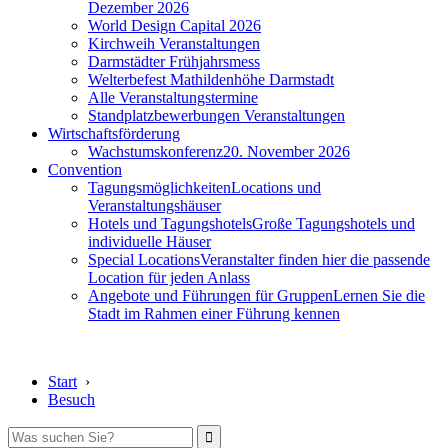
Dezember 2026
World Design Capital 2026
Kirchweih Veranstaltungen
Darmstädter Frühjahrsmess
Welterbefest Mathildenhöhe Darmstadt
Alle Veranstaltungstermine
Standplatzbewerbungen Veranstaltungen
Wirtschaftsförderung
Wachstumskonferenz
20. November 2026
Convention
Tagungsmöglichkeiten
Locations und
Veranstaltungshäuser
Hotels und Tagungshotels
Große Tagungshotels und
individuelle Häuser
Special Locations
Veranstalter finden hier die passende
Location für jeden Anlass
Angebote und Führungen für Gruppen
Lernen Sie die
Stadt im Rahmen einer Führung kennen
Start
›
Besuch