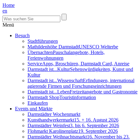
Home
en
Menü
Besuch
Stadtführungen
Mathildenhöhe Darmstadt
UNESCO Welterbe
Übernachten
Pauschalangebote, Hotels,
Ferienwohnungen
Service
Apps, Broschüren, Darmstadt Card, Anreise
Darmstadt ist...Kultur
Sehenswürdigkeiten, Kunst und
Kultur
Darmstadt ist...Wissenschaft
Erfindungen, international
agierende Firmen und Forschungseinrichtungen
Darmstadt ist...Leben
Freizeitangebote und Gastronomie
Darmstadt Shop
Touristinformation
Einkaufen
Events und Märkte
Darmstädter Wochenmarkt
Kunsthandwerkermarkt
15. + 16. August 2026
Darmstädter Weinfest
3. bis 6. September 2026
Flohmarkt Karolinenplatz
19. September 2026
Darmstädter Weihnachtsmarkt
16. November bis 23.