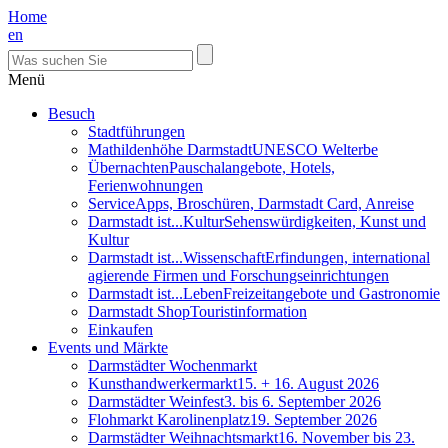
Home
en
Menü
Besuch
Stadtführungen
Mathildenhöhe Darmstadt
UNESCO Welterbe
Übernachten
Pauschalangebote, Hotels,
Ferienwohnungen
Service
Apps, Broschüren, Darmstadt Card, Anreise
Darmstadt ist...Kultur
Sehenswürdigkeiten, Kunst und
Kultur
Darmstadt ist...Wissenschaft
Erfindungen, international
agierende Firmen und Forschungseinrichtungen
Darmstadt ist...Leben
Freizeitangebote und Gastronomie
Darmstadt Shop
Touristinformation
Einkaufen
Events und Märkte
Darmstädter Wochenmarkt
Kunsthandwerkermarkt
15. + 16. August 2026
Darmstädter Weinfest
3. bis 6. September 2026
Flohmarkt Karolinenplatz
19. September 2026
Darmstädter Weihnachtsmarkt
16. November bis 23.