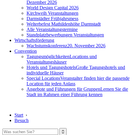
Dezember 2026
World Design Capital 2026
Kirchweih Veranstaltungen
Darmstädter Frühjahrsmess
Welterbefest Mathildenhöhe Darmstadt
Alle Veranstaltungstermine
Standplatzbewerbungen Veranstaltungen
Wirtschaftsförderung
Wachstumskonferenz
20. November 2026
Convention
Tagungsmöglichkeiten
Locations und
Veranstaltungshäuser
Hotels und Tagungshotels
Große Tagungshotels und
individuelle Häuser
Special Locations
Veranstalter finden hier die passende
Location für jeden Anlass
Angebote und Führungen für Gruppen
Lernen Sie die
Stadt im Rahmen einer Führung kennen
Start
›
Besuch