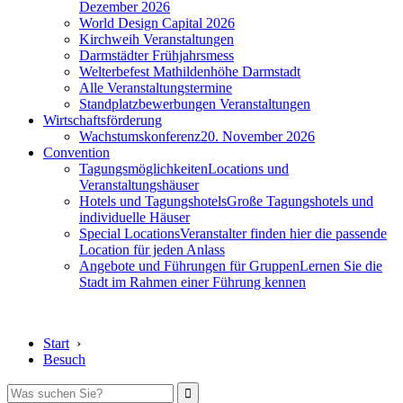
Dezember 2026
World Design Capital 2026
Kirchweih Veranstaltungen
Darmstädter Frühjahrsmess
Welterbefest Mathildenhöhe Darmstadt
Alle Veranstaltungstermine
Standplatzbewerbungen Veranstaltungen
Wirtschaftsförderung
Wachstumskonferenz
20. November 2026
Convention
Tagungsmöglichkeiten
Locations und
Veranstaltungshäuser
Hotels und Tagungshotels
Große Tagungshotels und
individuelle Häuser
Special Locations
Veranstalter finden hier die passende
Location für jeden Anlass
Angebote und Führungen für Gruppen
Lernen Sie die
Stadt im Rahmen einer Führung kennen
Start
›
Besuch