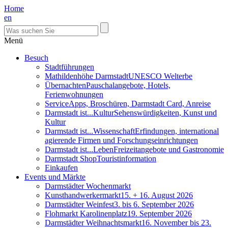
Home
en
Menü
Besuch
Stadtführungen
Mathildenhöhe Darmstadt
UNESCO Welterbe
Übernachten
Pauschalangebote, Hotels,
Ferienwohnungen
Service
Apps, Broschüren, Darmstadt Card, Anreise
Darmstadt ist...Kultur
Sehenswürdigkeiten, Kunst und
Kultur
Darmstadt ist...Wissenschaft
Erfindungen, international
agierende Firmen und Forschungseinrichtungen
Darmstadt ist...Leben
Freizeitangebote und Gastronomie
Darmstadt Shop
Touristinformation
Einkaufen
Events und Märkte
Darmstädter Wochenmarkt
Kunsthandwerkermarkt
15. + 16. August 2026
Darmstädter Weinfest
3. bis 6. September 2026
Flohmarkt Karolinenplatz
19. September 2026
Darmstädter Weihnachtsmarkt
16. November bis 23.