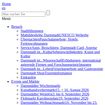
Home
en
Menü
Besuch
Stadtführungen
Mathildenhöhe Darmstadt
UNESCO Welterbe
Übernachten
Pauschalangebote, Hotels,
Ferienwohnungen
Service
Apps, Broschüren, Darmstadt Card, Anreise
Darmstadt ist...Kultur
Sehenswürdigkeiten, Kunst und
Kultur
Darmstadt ist...Wissenschaft
Erfindungen, international
agierende Firmen und Forschungseinrichtungen
Darmstadt ist...Leben
Freizeitangebote und Gastronomie
Darmstadt Shop
Touristinformation
Einkaufen
Events und Märkte
Darmstädter Wochenmarkt
Kunsthandwerkermarkt
15. + 16. August 2026
Darmstädter Weinfest
3. bis 6. September 2026
Flohmarkt Karolinenplatz
19. September 2026
Darmstädter Weihnachtsmarkt
16. November bis 23.