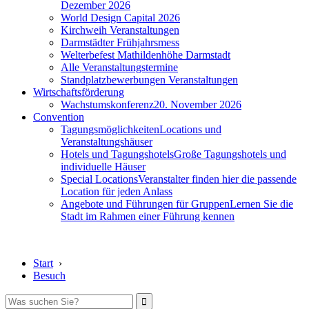
Dezember 2026
World Design Capital 2026
Kirchweih Veranstaltungen
Darmstädter Frühjahrsmess
Welterbefest Mathildenhöhe Darmstadt
Alle Veranstaltungstermine
Standplatzbewerbungen Veranstaltungen
Wirtschaftsförderung
Wachstumskonferenz
20. November 2026
Convention
Tagungsmöglichkeiten
Locations und
Veranstaltungshäuser
Hotels und Tagungshotels
Große Tagungshotels und
individuelle Häuser
Special Locations
Veranstalter finden hier die passende
Location für jeden Anlass
Angebote und Führungen für Gruppen
Lernen Sie die
Stadt im Rahmen einer Führung kennen
Start
›
Besuch