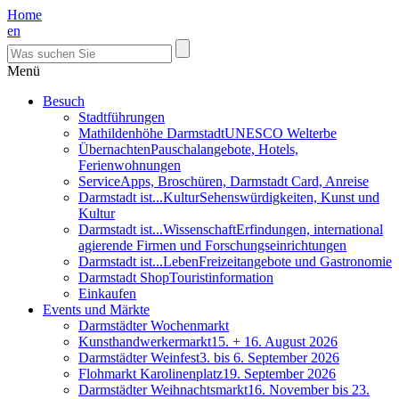
Home
en
Menü
Besuch
Stadtführungen
Mathildenhöhe Darmstadt
UNESCO Welterbe
Übernachten
Pauschalangebote, Hotels,
Ferienwohnungen
Service
Apps, Broschüren, Darmstadt Card, Anreise
Darmstadt ist...Kultur
Sehenswürdigkeiten, Kunst und
Kultur
Darmstadt ist...Wissenschaft
Erfindungen, international
agierende Firmen und Forschungseinrichtungen
Darmstadt ist...Leben
Freizeitangebote und Gastronomie
Darmstadt Shop
Touristinformation
Einkaufen
Events und Märkte
Darmstädter Wochenmarkt
Kunsthandwerkermarkt
15. + 16. August 2026
Darmstädter Weinfest
3. bis 6. September 2026
Flohmarkt Karolinenplatz
19. September 2026
Darmstädter Weihnachtsmarkt
16. November bis 23.