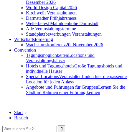
Dezember 2026
World Design Capital 2026
Kirchweih Veranstaltungen
Darmstädter Frühjahrsmess
Welterbefest Mathildenhöhe Darmstadt
Alle Veranstaltungstermine
Standplatzbewerbungen Veranstaltungen
Wirtschaftsförderung
Wachstumskonferenz
20. November 2026
Convention
Tagungsmöglichkeiten
Locations und
Veranstaltungshäuser
Hotels und Tagungshotels
Große Tagungshotels und
individuelle Häuser
Special Locations
Veranstalter finden hier die passende
Location für jeden Anlass
Angebote und Führungen für Gruppen
Lernen Sie die
Stadt im Rahmen einer Führung kennen
Start
›
Besuch