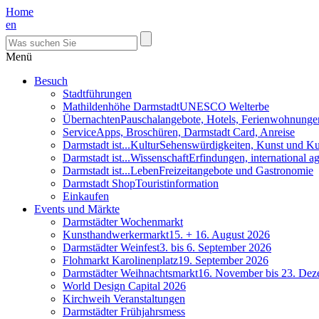
Home
en
Menü
Besuch
Stadtführungen
Mathildenhöhe Darmstadt
UNESCO Welterbe
Übernachten
Pauschalangebote, Hotels, Ferienwohnunge
Service
Apps, Broschüren, Darmstadt Card, Anreise
Darmstadt ist...Kultur
Sehenswürdigkeiten, Kunst und Ku
Darmstadt ist...Wissenschaft
Erfindungen, international 
Darmstadt ist...Leben
Freizeitangebote und Gastronomie
Darmstadt Shop
Touristinformation
Einkaufen
Events und Märkte
Darmstädter Wochenmarkt
Kunsthandwerkermarkt
15. + 16. August 2026
Darmstädter Weinfest
3. bis 6. September 2026
Flohmarkt Karolinenplatz
19. September 2026
Darmstädter Weihnachtsmarkt
16. November bis 23. De
World Design Capital 2026
Kirchweih Veranstaltungen
Darmstädter Frühjahrsmess