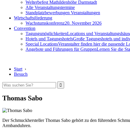
Welterbefest Mathildenhöhe Darmstadt
Alle Veranstaltungstermine
Standplatzbewerbungen Veranstaltungen
Wirtschaftsförderung
Wachstumskonferenz
20. November 2026
Convention
Tagungsmöglichkeiten
Locations und Veranstaltungshäus
Hotels und Tagungshotels
Große Tagungshotels und indiv
Special Locations
Veranstalter finden hier die passende L
Angebote und Führungen für Gruppen
Lernen Sie die S
Start
›
Besuch
Thomas Sabo
Der Schmuckhersteller Thomas Sabo gehört zu den führenden Schmuck
Armbanduhren.