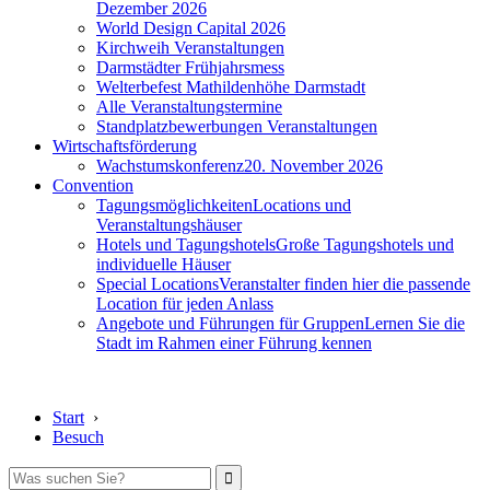
Dezember 2026
World Design Capital 2026
Kirchweih Veranstaltungen
Darmstädter Frühjahrsmess
Welterbefest Mathildenhöhe Darmstadt
Alle Veranstaltungstermine
Standplatzbewerbungen Veranstaltungen
Wirtschaftsförderung
Wachstumskonferenz
20. November 2026
Convention
Tagungsmöglichkeiten
Locations und
Veranstaltungshäuser
Hotels und Tagungshotels
Große Tagungshotels und
individuelle Häuser
Special Locations
Veranstalter finden hier die passende
Location für jeden Anlass
Angebote und Führungen für Gruppen
Lernen Sie die
Stadt im Rahmen einer Führung kennen
Start
›
Besuch