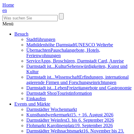
Home
en
Menü
Besuch
Stadtführungen
Mathildenhöhe Darmstadt
UNESCO Welterbe
Übernachten
Pauschalangebote, Hotels,
Ferienwohnungen
Service
Apps, Broschüren, Darmstadt Card, Anreise
Darmstadt ist...Kultur
Sehenswürdigkeiten, Kunst und
Kultur
Darmstadt ist...Wissenschaft
Erfindungen, international
agierende Firmen und Forschungseinrichtungen
Darmstadt ist...Leben
Freizeitangebote und Gastronomie
Darmstadt Shop
Touristinformation
Einkaufen
Events und Märkte
Darmstädter Wochenmarkt
Kunsthandwerkermarkt
15. + 16. August 2026
Darmstädter Weinfest
3. bis 6. September 2026
Flohmarkt Karolinenplatz
19. September 2026
Darmstädter Weihnachtsmarkt
16. November bis 23.