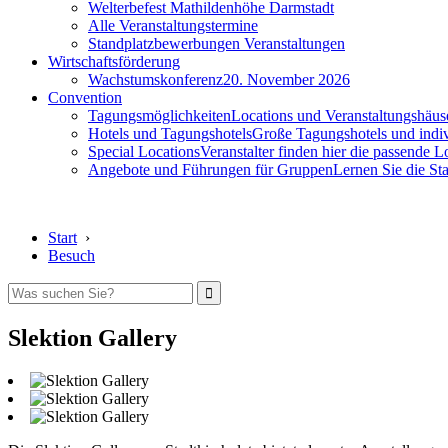
Welterbefest Mathildenhöhe Darmstadt
Alle Veranstaltungstermine
Standplatzbewerbungen Veranstaltungen
Wirtschaftsförderung
Wachstumskonferenz
20. November 2026
Convention
Tagungsmöglichkeiten
Locations und Veranstaltungshäus
Hotels und Tagungshotels
Große Tagungshotels und indiv
Special Locations
Veranstalter finden hier die passende L
Angebote und Führungen für Gruppen
Lernen Sie die S
Start
›
Besuch
Slektion Gallery