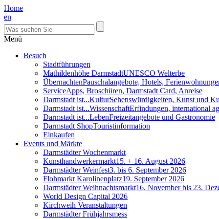
Home
en
Menü
Besuch
Stadtführungen
Mathildenhöhe Darmstadt
UNESCO Welterbe
Übernachten
Pauschalangebote, Hotels, Ferienwohnunge
Service
Apps, Broschüren, Darmstadt Card, Anreise
Darmstadt ist...Kultur
Sehenswürdigkeiten, Kunst und Ku
Darmstadt ist...Wissenschaft
Erfindungen, international 
Darmstadt ist...Leben
Freizeitangebote und Gastronomie
Darmstadt Shop
Touristinformation
Einkaufen
Events und Märkte
Darmstädter Wochenmarkt
Kunsthandwerkermarkt
15. + 16. August 2026
Darmstädter Weinfest
3. bis 6. September 2026
Flohmarkt Karolinenplatz
19. September 2026
Darmstädter Weihnachtsmarkt
16. November bis 23. De
World Design Capital 2026
Kirchweih Veranstaltungen
Darmstädter Frühjahrsmess