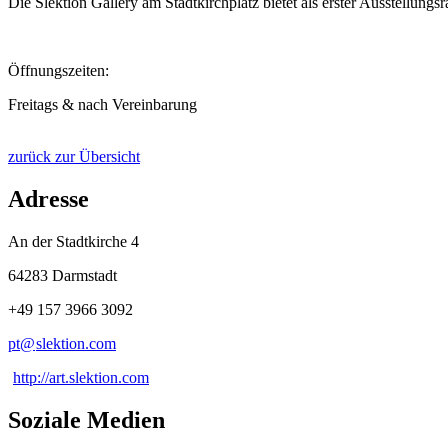
Die Slektion Gallery am Stadtkirchplatz bietet als erster Ausstellu
Öffnungszeiten:
Freitags & nach Vereinbarung
zurück zur Übersicht
Adresse
An der Stadtkirche 4
64283 Darmstadt
+49 157 3966 3092
pt@
slektion
.
com
http://art.slektion.com
Soziale Medien