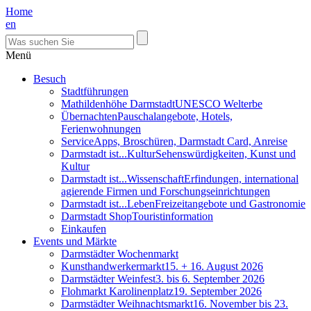
Home
en
Menü
Besuch
Stadtführungen
Mathildenhöhe Darmstadt
UNESCO Welterbe
Übernachten
Pauschalangebote, Hotels,
Ferienwohnungen
Service
Apps, Broschüren, Darmstadt Card, Anreise
Darmstadt ist...Kultur
Sehenswürdigkeiten, Kunst und
Kultur
Darmstadt ist...Wissenschaft
Erfindungen, international
agierende Firmen und Forschungseinrichtungen
Darmstadt ist...Leben
Freizeitangebote und Gastronomie
Darmstadt Shop
Touristinformation
Einkaufen
Events und Märkte
Darmstädter Wochenmarkt
Kunsthandwerkermarkt
15. + 16. August 2026
Darmstädter Weinfest
3. bis 6. September 2026
Flohmarkt Karolinenplatz
19. September 2026
Darmstädter Weihnachtsmarkt
16. November bis 23.