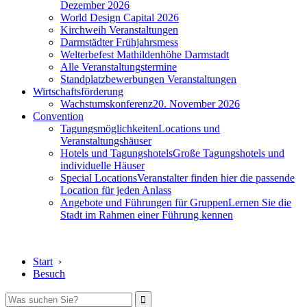
Dezember 2026
World Design Capital 2026
Kirchweih Veranstaltungen
Darmstädter Frühjahrsmess
Welterbefest Mathildenhöhe Darmstadt
Alle Veranstaltungstermine
Standplatzbewerbungen Veranstaltungen
Wirtschaftsförderung
Wachstumskonferenz
20. November 2026
Convention
Tagungsmöglichkeiten
Locations und
Veranstaltungshäuser
Hotels und Tagungshotels
Große Tagungshotels und
individuelle Häuser
Special Locations
Veranstalter finden hier die passende
Location für jeden Anlass
Angebote und Führungen für Gruppen
Lernen Sie die
Stadt im Rahmen einer Führung kennen
Start
›
Besuch