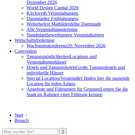
Dezember 2026
World Design Capital 2026
Kirchweih Veranstaltungen
Darmstädter Frühjahrsmess
Welterbefest Mathildenhöhe Darmstadt
Alle Veranstaltungstermine
Standplatzbewerbungen Veranstaltungen
Wirtschaftsförderung
Wachstumskonferenz
20. November 2026
Convention
Tagungsmöglichkeiten
Locations und
Veranstaltungshäuser
Hotels und Tagungshotels
Große Tagungshotels und
individuelle Häuser
Special Locations
Veranstalter finden hier die passende
Location für jeden Anlass
Angebote und Führungen für Gruppen
Lernen Sie die
Stadt im Rahmen einer Führung kennen
Start
›
Besuch