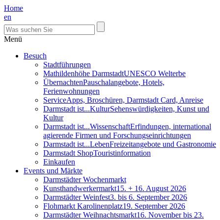
Home
en
Menü
Besuch
Stadtführungen
Mathildenhöhe Darmstadt
UNESCO Welterbe
Übernachten
Pauschalangebote, Hotels,
Ferienwohnungen
Service
Apps, Broschüren, Darmstadt Card, Anreise
Darmstadt ist...Kultur
Sehenswürdigkeiten, Kunst und
Kultur
Darmstadt ist...Wissenschaft
Erfindungen, international
agierende Firmen und Forschungseinrichtungen
Darmstadt ist...Leben
Freizeitangebote und Gastronomie
Darmstadt Shop
Touristinformation
Einkaufen
Events und Märkte
Darmstädter Wochenmarkt
Kunsthandwerkermarkt
15. + 16. August 2026
Darmstädter Weinfest
3. bis 6. September 2026
Flohmarkt Karolinenplatz
19. September 2026
Darmstädter Weihnachtsmarkt
16. November bis 23.