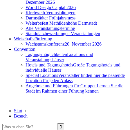
Dezember 2026
World Design Capital 2026
Kirchweih Veranstaltungen
Darmstädter Frühjahrsmess
Welterbefest Mathildenhöhe Darmstadt
Alle Veranstaltungstermine
Standplatzbewerbungen Veranstaltungen
Wirtschaftsförderung
Wachstumskonferenz
20. November 2026
Convention
Tagungsmöglichkeiten
Locations und
Veranstaltungshäuser
Hotels und Tagungshotels
Große Tagungshotels und
individuelle Häuser
Special Locations
Veranstalter finden hier die passende
Location für jeden Anlass
Angebote und Führungen für Gruppen
Lernen Sie die
Stadt im Rahmen einer Führung kennen
Start
›
Besuch