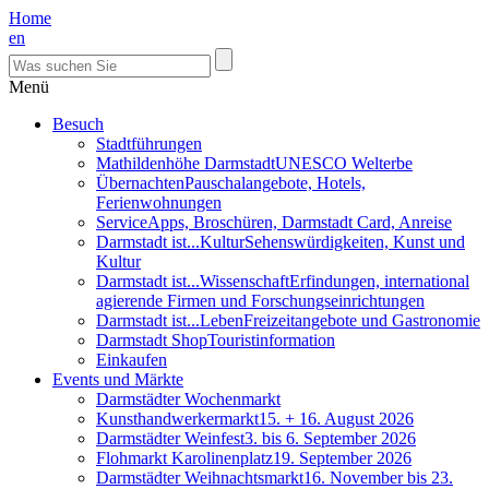
Home
en
Menü
Besuch
Stadtführungen
Mathildenhöhe Darmstadt
UNESCO Welterbe
Übernachten
Pauschalangebote, Hotels,
Ferienwohnungen
Service
Apps, Broschüren, Darmstadt Card, Anreise
Darmstadt ist...Kultur
Sehenswürdigkeiten, Kunst und
Kultur
Darmstadt ist...Wissenschaft
Erfindungen, international
agierende Firmen und Forschungseinrichtungen
Darmstadt ist...Leben
Freizeitangebote und Gastronomie
Darmstadt Shop
Touristinformation
Einkaufen
Events und Märkte
Darmstädter Wochenmarkt
Kunsthandwerkermarkt
15. + 16. August 2026
Darmstädter Weinfest
3. bis 6. September 2026
Flohmarkt Karolinenplatz
19. September 2026
Darmstädter Weihnachtsmarkt
16. November bis 23.