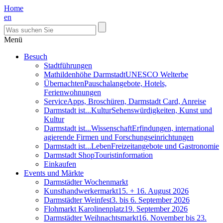
Home
en
Menü
Besuch
Stadtführungen
Mathildenhöhe Darmstadt
UNESCO Welterbe
Übernachten
Pauschalangebote, Hotels,
Ferienwohnungen
Service
Apps, Broschüren, Darmstadt Card, Anreise
Darmstadt ist...Kultur
Sehenswürdigkeiten, Kunst und
Kultur
Darmstadt ist...Wissenschaft
Erfindungen, international
agierende Firmen und Forschungseinrichtungen
Darmstadt ist...Leben
Freizeitangebote und Gastronomie
Darmstadt Shop
Touristinformation
Einkaufen
Events und Märkte
Darmstädter Wochenmarkt
Kunsthandwerkermarkt
15. + 16. August 2026
Darmstädter Weinfest
3. bis 6. September 2026
Flohmarkt Karolinenplatz
19. September 2026
Darmstädter Weihnachtsmarkt
16. November bis 23.