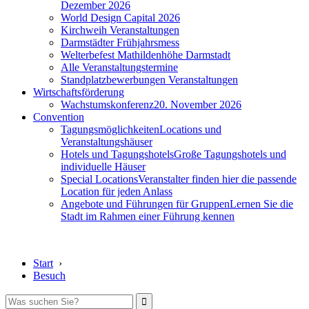
Dezember 2026
World Design Capital 2026
Kirchweih Veranstaltungen
Darmstädter Frühjahrsmess
Welterbefest Mathildenhöhe Darmstadt
Alle Veranstaltungstermine
Standplatzbewerbungen Veranstaltungen
Wirtschaftsförderung
Wachstumskonferenz
20. November 2026
Convention
Tagungsmöglichkeiten
Locations und
Veranstaltungshäuser
Hotels und Tagungshotels
Große Tagungshotels und
individuelle Häuser
Special Locations
Veranstalter finden hier die passende
Location für jeden Anlass
Angebote und Führungen für Gruppen
Lernen Sie die
Stadt im Rahmen einer Führung kennen
Start
›
Besuch