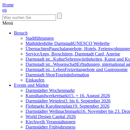
Home
en
Menü
Besuch
Stadtführungen
Mathildenhöhe Darmstadt
UNESCO Welterbe
Übernachten
Pauschalangebote, Hotels, Ferienwohnunge
Service
Apps, Broschüren, Darmstadt Card, Anreise
Darmstadt ist...Kultur
Sehenswürdigkeiten, Kunst und Ku
Darmstadt ist...Wissenschaft
Erfindungen, international 
Darmstadt ist...Leben
Freizeitangebote und Gastronomie
Darmstadt Shop
Touristinformation
Einkaufen
Events und Märkte
Darmstädter Wochenmarkt
Kunsthandwerkermarkt
15. + 16. August 2026
Darmstädter Weinfest
3. bis 6. September 2026
Flohmarkt Karolinenplatz
19. September 2026
Darmstädter Weihnachtsmarkt
16. November bis 23. De
World Design Capital 2026
Kirchweih Veranstaltungen
Darmstädter Frühjahrsmess