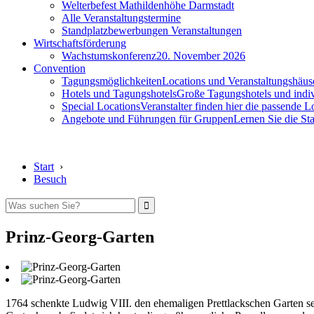
Welterbefest Mathildenhöhe Darmstadt
Alle Veranstaltungstermine
Standplatzbewerbungen Veranstaltungen
Wirtschaftsförderung
Wachstumskonferenz
20. November 2026
Convention
Tagungsmöglichkeiten
Locations und Veranstaltungshäus
Hotels und Tagungshotels
Große Tagungshotels und indiv
Special Locations
Veranstalter finden hier die passende L
Angebote und Führungen für Gruppen
Lernen Sie die S
Start
›
Besuch
Prinz-Georg-Garten
1764 schenkte Ludwig VIII. den ehemaligen Prettlackschen Garten s