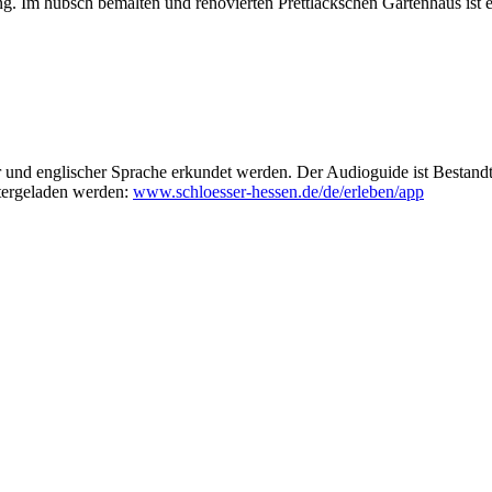
. Im hübsch bemalten und renovierten Prettlackschen Gartenhaus ist ei
 und englischer Sprache erkundet werden. Der Audioguide ist Bestandt
ntergeladen werden:
www.schloesser-hessen.de/de/erleben/app