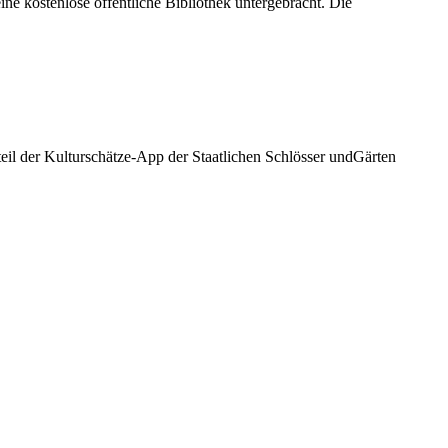
ne kostenlose öffentliche Bibliothek untergebracht. Die
eil der Kulturschätze-App der Staatlichen Schlösser undGärten