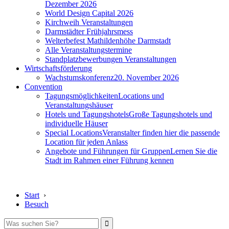
Dezember 2026
World Design Capital 2026
Kirchweih Veranstaltungen
Darmstädter Frühjahrsmess
Welterbefest Mathildenhöhe Darmstadt
Alle Veranstaltungstermine
Standplatzbewerbungen Veranstaltungen
Wirtschaftsförderung
Wachstumskonferenz
20. November 2026
Convention
Tagungsmöglichkeiten
Locations und
Veranstaltungshäuser
Hotels und Tagungshotels
Große Tagungshotels und
individuelle Häuser
Special Locations
Veranstalter finden hier die passende
Location für jeden Anlass
Angebote und Führungen für Gruppen
Lernen Sie die
Stadt im Rahmen einer Führung kennen
Start
›
Besuch