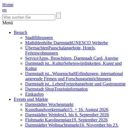
Home
en
Menü
Besuch
Stadtführungen
Mathildenhöhe Darmstadt
UNESCO Welterbe
Übernachten
Pauschalangebote, Hotels,
Ferienwohnungen
Service
Apps, Broschüren, Darmstadt Card, Anreise
Darmstadt ist...Kultur
Sehenswürdigkeiten, Kunst und
Kultur
Darmstadt ist...Wissenschaft
Erfindungen, international
agierende Firmen und Forschungseinrichtungen
Darmstadt ist...Leben
Freizeitangebote und Gastronomie
Darmstadt Shop
Touristinformation
Einkaufen
Events und Märkte
Darmstädter Wochenmarkt
Kunsthandwerkermarkt
15. + 16. August 2026
Darmstädter Weinfest
3. bis 6. September 2026
Flohmarkt Karolinenplatz
19. September 2026
Darmstädter Weihnachtsmarkt
16. November bis 23.