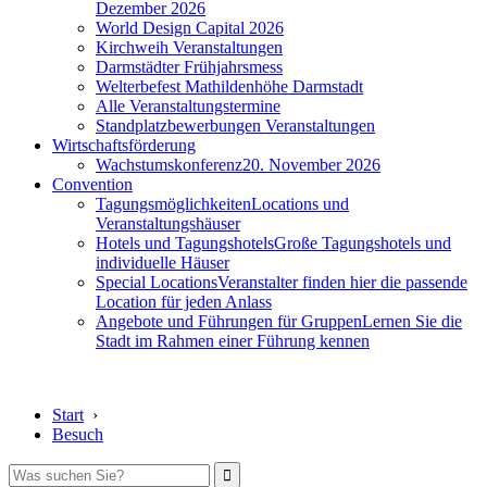
Dezember 2026
World Design Capital 2026
Kirchweih Veranstaltungen
Darmstädter Frühjahrsmess
Welterbefest Mathildenhöhe Darmstadt
Alle Veranstaltungstermine
Standplatzbewerbungen Veranstaltungen
Wirtschaftsförderung
Wachstumskonferenz
20. November 2026
Convention
Tagungsmöglichkeiten
Locations und
Veranstaltungshäuser
Hotels und Tagungshotels
Große Tagungshotels und
individuelle Häuser
Special Locations
Veranstalter finden hier die passende
Location für jeden Anlass
Angebote und Führungen für Gruppen
Lernen Sie die
Stadt im Rahmen einer Führung kennen
Start
›
Besuch