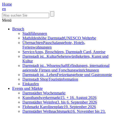
Home
en
Menü
Besuch
Stadtführungen
Mathildenhöhe Darmstadt
UNESCO Welterbe
Übernachten
Pauschalangebote, Hotels,
Ferienwohnungen
Service
Apps, Broschüren, Darmstadt Card, Anreise
Darmstadt ist...Kultur
Sehenswürdigkeiten, Kunst und
Kultur
Darmstadt ist...Wissenschaft
Erfindungen, international
agierende Firmen und Forschungseinrichtungen
Darmstadt ist...Leben
Freizeitangebote und Gastronomie
Darmstadt Shop
Touristinformation
Einkaufen
Events und Märkte
Darmstädter Wochenmarkt
Kunsthandwerkermarkt
15. + 16. August 2026
Darmstädter Weinfest
3. bis 6. September 2026
Flohmarkt Karolinenplatz
19. September 2026
Darmstädter Weihnachtsmarkt
16. November bis 23.