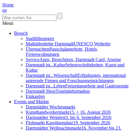
Home
en
Menü
Besuch
Stadtführungen
Mathildenhöhe Darmstadt
UNESCO Welterbe
Übernachten
Pauschalangebote, Hotels,
Ferienwohnungen
Service
Apps, Broschüren, Darmstadt Card, Anreise
Darmstadt ist...Kultur
Sehenswürdigkeiten, Kunst und
Kultur
Darmstadt ist...Wissenschaft
Erfindungen, international
agierende Firmen und Forschungseinrichtungen
Darmstadt ist...Leben
Freizeitangebote und Gastronomie
Darmstadt Shop
Touristinformation
Einkaufen
Events und Märkte
Darmstädter Wochenmarkt
Kunsthandwerkermarkt
15. + 16. August 2026
Darmstädter Weinfest
3. bis 6. September 2026
Flohmarkt Karolinenplatz
19. September 2026
Darmstädter Weihnachtsmarkt
16. November bis 23.