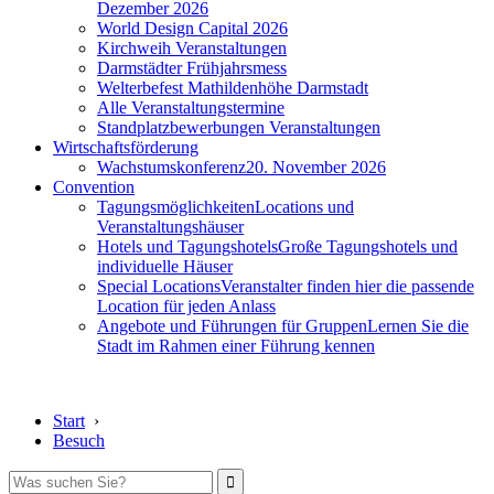
Dezember 2026
World Design Capital 2026
Kirchweih Veranstaltungen
Darmstädter Frühjahrsmess
Welterbefest Mathildenhöhe Darmstadt
Alle Veranstaltungstermine
Standplatzbewerbungen Veranstaltungen
Wirtschaftsförderung
Wachstumskonferenz
20. November 2026
Convention
Tagungsmöglichkeiten
Locations und
Veranstaltungshäuser
Hotels und Tagungshotels
Große Tagungshotels und
individuelle Häuser
Special Locations
Veranstalter finden hier die passende
Location für jeden Anlass
Angebote und Führungen für Gruppen
Lernen Sie die
Stadt im Rahmen einer Führung kennen
Start
›
Besuch