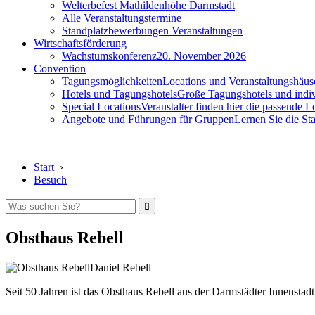
Welterbefest Mathildenhöhe Darmstadt
Alle Veranstaltungstermine
Standplatzbewerbungen Veranstaltungen
Wirtschaftsförderung
Wachstumskonferenz
20. November 2026
Convention
Tagungsmöglichkeiten
Locations und Veranstaltungshäus
Hotels und Tagungshotels
Große Tagungshotels und indiv
Special Locations
Veranstalter finden hier die passende L
Angebote und Führungen für Gruppen
Lernen Sie die S
Start
›
Besuch
Obsthaus Rebell
Daniel Rebell
Seit 50 Jahren ist das Obsthaus Rebell aus der Darmstädter Innenstadt