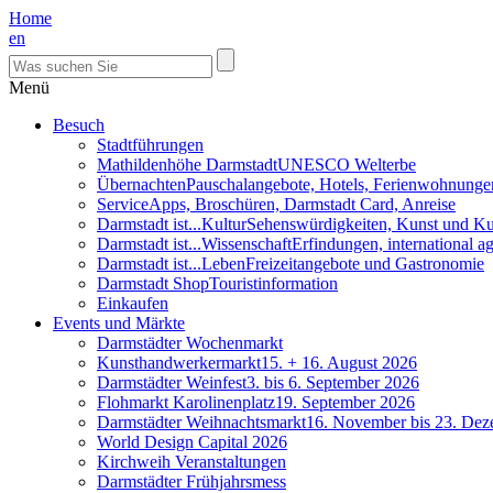
Home
en
Menü
Besuch
Stadtführungen
Mathildenhöhe Darmstadt
UNESCO Welterbe
Übernachten
Pauschalangebote, Hotels, Ferienwohnunge
Service
Apps, Broschüren, Darmstadt Card, Anreise
Darmstadt ist...Kultur
Sehenswürdigkeiten, Kunst und Ku
Darmstadt ist...Wissenschaft
Erfindungen, international 
Darmstadt ist...Leben
Freizeitangebote und Gastronomie
Darmstadt Shop
Touristinformation
Einkaufen
Events und Märkte
Darmstädter Wochenmarkt
Kunsthandwerkermarkt
15. + 16. August 2026
Darmstädter Weinfest
3. bis 6. September 2026
Flohmarkt Karolinenplatz
19. September 2026
Darmstädter Weihnachtsmarkt
16. November bis 23. De
World Design Capital 2026
Kirchweih Veranstaltungen
Darmstädter Frühjahrsmess