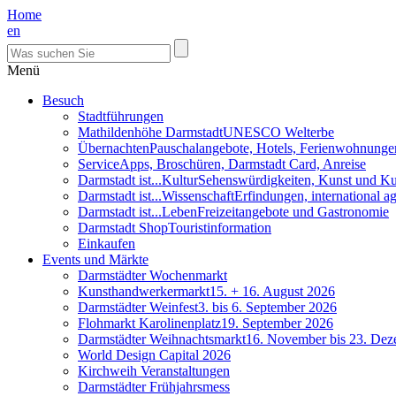
Home
en
Menü
Besuch
Stadtführungen
Mathildenhöhe Darmstadt
UNESCO Welterbe
Übernachten
Pauschalangebote, Hotels, Ferienwohnunge
Service
Apps, Broschüren, Darmstadt Card, Anreise
Darmstadt ist...Kultur
Sehenswürdigkeiten, Kunst und Ku
Darmstadt ist...Wissenschaft
Erfindungen, international 
Darmstadt ist...Leben
Freizeitangebote und Gastronomie
Darmstadt Shop
Touristinformation
Einkaufen
Events und Märkte
Darmstädter Wochenmarkt
Kunsthandwerkermarkt
15. + 16. August 2026
Darmstädter Weinfest
3. bis 6. September 2026
Flohmarkt Karolinenplatz
19. September 2026
Darmstädter Weihnachtsmarkt
16. November bis 23. De
World Design Capital 2026
Kirchweih Veranstaltungen
Darmstädter Frühjahrsmess