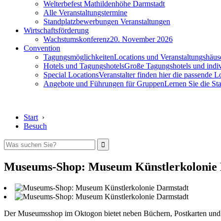
Welterbefest Mathildenhöhe Darmstadt
Alle Veranstaltungstermine
Standplatzbewerbungen Veranstaltungen
Wirtschaftsförderung
Wachstumskonferenz
20. November 2026
Convention
Tagungsmöglichkeiten
Locations und Veranstaltungshäus
Hotels und Tagungshotels
Große Tagungshotels und indiv
Special Locations
Veranstalter finden hier die passende L
Angebote und Führungen für Gruppen
Lernen Sie die S
Start
›
Besuch
Museums-Shop: Museum Künstlerkolonie
Der Museumsshop im Oktogon bietet neben Büchern, Postkarten und 