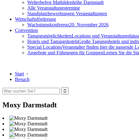
Welterbefest Mathildenhöhe Darmstadt
Alle Veranstaltungstermine
Standplatzbewerbungen Veranstaltungen
Wirtschaftsförderung
Wachstumskonferenz
20. November 2026
Convention
Tagungsmöglichkeiten
Locations und Veranstaltungshäus
Hotels und Tagungshotels
Große Tagungshotels und indiv
Special Locations
Veranstalter finden hier die passende L
Angebote und Führungen für Gruppen
Lernen Sie die S
Start
›
Besuch
Moxy Darmstadt