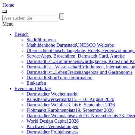
Home
en
Menü
Besuch
Stadtführungen
Mathildenhöhe Darmstadt
UNESCO Welterbe
Übernachten
Pauschalangebote, Hotels, Ferienwohnunge
Service
Apps, Broschüren, Darmstadt Card, Anreise
Darmstadt ist...Kultur
Sehenswürdigkeiten, Kunst und Ku
Darmstadt ist...Wissenschaft
Erfindungen, international 
Darmstadt ist...Leben
Freizeitangebote und Gastronomie
Darmstadt Shop
Touristinformation
Einkaufen
Events und Märkte
Darmstädter Wochenmarkt
Kunsthandwerkermarkt
15. + 16. August 2026
Darmstädter Weinfest
3. bis 6. September 2026
Flohmarkt Karolinenplatz
19. September 2026
Darmstädter Weihnachtsmarkt
16. November bis 23. De
World Design Capital 2026
Kirchweih Veranstaltungen
Darmstädter Frühjahrsmess