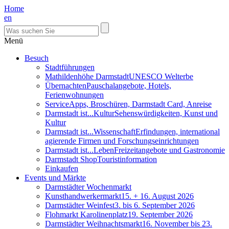
Home
en
Menü
Besuch
Stadtführungen
Mathildenhöhe Darmstadt
UNESCO Welterbe
Übernachten
Pauschalangebote, Hotels,
Ferienwohnungen
Service
Apps, Broschüren, Darmstadt Card, Anreise
Darmstadt ist...Kultur
Sehenswürdigkeiten, Kunst und
Kultur
Darmstadt ist...Wissenschaft
Erfindungen, international
agierende Firmen und Forschungseinrichtungen
Darmstadt ist...Leben
Freizeitangebote und Gastronomie
Darmstadt Shop
Touristinformation
Einkaufen
Events und Märkte
Darmstädter Wochenmarkt
Kunsthandwerkermarkt
15. + 16. August 2026
Darmstädter Weinfest
3. bis 6. September 2026
Flohmarkt Karolinenplatz
19. September 2026
Darmstädter Weihnachtsmarkt
16. November bis 23.