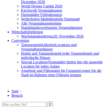
Dezember 2026
World Design Capital 2026
Kirchweih Veranstaltungen
Darmstädter Frühjahrsmess
Welterbefest Mathildenhöhe Darmstadt
Alle Veranstaltungstermine
Standplatzbewerbungen Veranstaltungen
Wirtschaftsförderung
Wachstumskonferenz
20. November 2026
Convention
Tagungsmöglichkeiten
Locations und
Veranstaltungshäuser
Hotels und Tagungshotels
Große Tagungshotels und
individuelle Häuser
Special Locations
Veranstalter finden hier die passende
Location für jeden Anlass
Angebote und Führungen für Gruppen
Lernen Sie die
Stadt im Rahmen einer Führung kennen
Start
›
Besuch