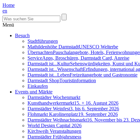
Home
en
Menü
Besuch
Stadtführungen
Mathildenhöhe Darmstadt
UNESCO Welterbe
Übernachten
Pauschalangebote, Hotels, Ferienwohnunge
Service
Apps, Broschüren, Darmstadt Card, Anreise
Darmstadt ist...Kultur
Sehenswürdigkeiten, Kunst und Ku
Darmstadt ist...Wissenschaft
Erfindungen, international 
Darmstadt ist...Leben
Freizeitangebote und Gastronomie
Darmstadt Shop
Touristinformation
Einkaufen
Events und Märkte
Darmstädter Wochenmarkt
Kunsthandwerkermarkt
15. + 16. August 2026
Darmstädter Weinfest
3. bis 6. September 2026
Flohmarkt Karolinenplatz
19. September 2026
Darmstädter Weihnachtsmarkt
16. November bis 23. De
World Design Capital 2026
Kirchweih Veranstaltungen
Darmstädter Frühjahrsmess