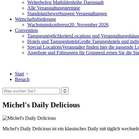
Welterbefest Mathildenhöhe Darmstadt
Alle Veranstaltungstermine
Standplatzbewerbungen Veranstaltungen
Wirtschaftsförderung
Wachstumskonferenz
20. November 2026
Convention
Tagungsmöglichkeiten
Locations und Veranstaltungshäus
Hotels und Tagungshotels
Große Tagungshotels und indiv
Special Locations
Veranstalter finden hier die passende L
Angebote und Führungen für Gruppen
Lernen Sie die S
Start
›
Besuch
Michel's Daily Delicious
Michel's Daily Delicious ist ein klassisches Daily mit täglich wechse