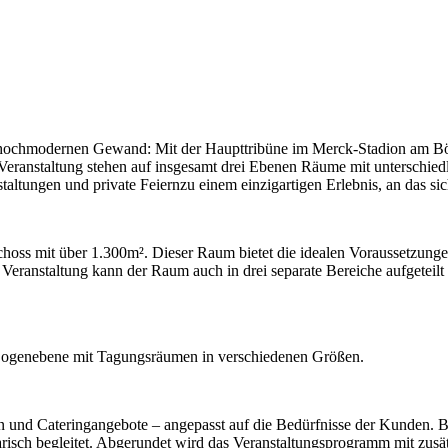
em hochmodernen Gewand: Mit der Haupttribüne im Merck-Stadion am 
eranstaltung stehen auf insgesamt drei Ebenen Räume mit unterschiedl
taltungen und private Feiernzu einem einzigartigen Erlebnis, an das s
choss mit über 1.300m². Dieser Raum bietet die idealen Voraussetzunge
 Veranstaltung kann der Raum auch in drei separate Bereiche aufgeteil
ogenebene mit Tagungsräumen in verschiedenen Größen.
und Cateringangebote – angepasst auf die Bedürfnisse der Kunden. Be
narisch begleitet. Abgerundet wird das Veranstaltungsprogramm mit zusä