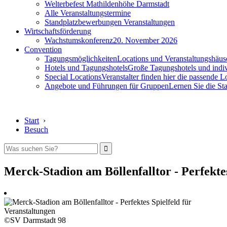
Welterbefest Mathildenhöhe Darmstadt
Alle Veranstaltungstermine
Standplatzbewerbungen Veranstaltungen
Wirtschaftsförderung
Wachstumskonferenz
20. November 2026
Convention
Tagungsmöglichkeiten
Locations und Veranstaltungshäus
Hotels und Tagungshotels
Große Tagungshotels und indiv
Special Locations
Veranstalter finden hier die passende L
Angebote und Führungen für Gruppen
Lernen Sie die S
Start
›
Besuch
Merck-Stadion am Böllenfalltor - Perfekte
©SV Darmstadt 98