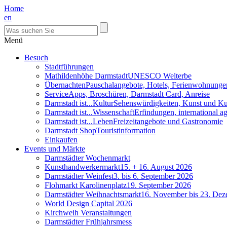
Home
en
Menü
Besuch
Stadtführungen
Mathildenhöhe Darmstadt
UNESCO Welterbe
Übernachten
Pauschalangebote, Hotels, Ferienwohnunge
Service
Apps, Broschüren, Darmstadt Card, Anreise
Darmstadt ist...Kultur
Sehenswürdigkeiten, Kunst und Ku
Darmstadt ist...Wissenschaft
Erfindungen, international 
Darmstadt ist...Leben
Freizeitangebote und Gastronomie
Darmstadt Shop
Touristinformation
Einkaufen
Events und Märkte
Darmstädter Wochenmarkt
Kunsthandwerkermarkt
15. + 16. August 2026
Darmstädter Weinfest
3. bis 6. September 2026
Flohmarkt Karolinenplatz
19. September 2026
Darmstädter Weihnachtsmarkt
16. November bis 23. De
World Design Capital 2026
Kirchweih Veranstaltungen
Darmstädter Frühjahrsmess