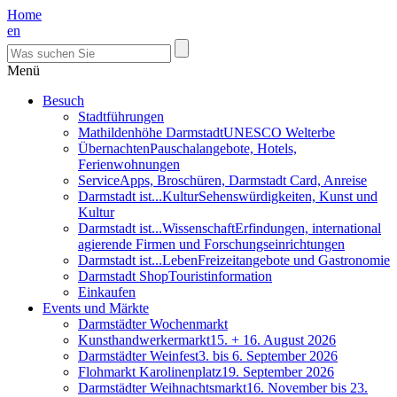
Home
en
Menü
Besuch
Stadtführungen
Mathildenhöhe Darmstadt
UNESCO Welterbe
Übernachten
Pauschalangebote, Hotels,
Ferienwohnungen
Service
Apps, Broschüren, Darmstadt Card, Anreise
Darmstadt ist...Kultur
Sehenswürdigkeiten, Kunst und
Kultur
Darmstadt ist...Wissenschaft
Erfindungen, international
agierende Firmen und Forschungseinrichtungen
Darmstadt ist...Leben
Freizeitangebote und Gastronomie
Darmstadt Shop
Touristinformation
Einkaufen
Events und Märkte
Darmstädter Wochenmarkt
Kunsthandwerkermarkt
15. + 16. August 2026
Darmstädter Weinfest
3. bis 6. September 2026
Flohmarkt Karolinenplatz
19. September 2026
Darmstädter Weihnachtsmarkt
16. November bis 23.