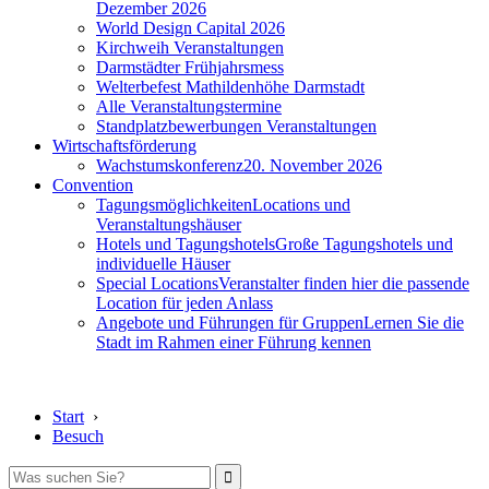
Dezember 2026
World Design Capital 2026
Kirchweih Veranstaltungen
Darmstädter Frühjahrsmess
Welterbefest Mathildenhöhe Darmstadt
Alle Veranstaltungstermine
Standplatzbewerbungen Veranstaltungen
Wirtschaftsförderung
Wachstumskonferenz
20. November 2026
Convention
Tagungsmöglichkeiten
Locations und
Veranstaltungshäuser
Hotels und Tagungshotels
Große Tagungshotels und
individuelle Häuser
Special Locations
Veranstalter finden hier die passende
Location für jeden Anlass
Angebote und Führungen für Gruppen
Lernen Sie die
Stadt im Rahmen einer Führung kennen
Start
›
Besuch