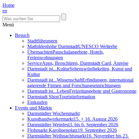
Home
en
Menü
Besuch
Stadtführungen
Mathildenhöhe Darmstadt
UNESCO Welterbe
Übernachten
Pauschalangebote, Hotels,
Ferienwohnungen
Service
Apps, Broschüren, Darmstadt Card, Anreise
Darmstadt ist...Kultur
Sehenswürdigkeiten, Kunst und
Kultur
Darmstadt ist...Wissenschaft
Erfindungen, international
agierende Firmen und Forschungseinrichtungen
Darmstadt ist...Leben
Freizeitangebote und Gastronomie
Darmstadt Shop
Touristinformation
Einkaufen
Events und Märkte
Darmstädter Wochenmarkt
Kunsthandwerkermarkt
15. + 16. August 2026
Darmstädter Weinfest
3. bis 6. September 2026
Flohmarkt Karolinenplatz
19. September 2026
Darmstädter Weihnachtsmarkt
16. November bis 23.