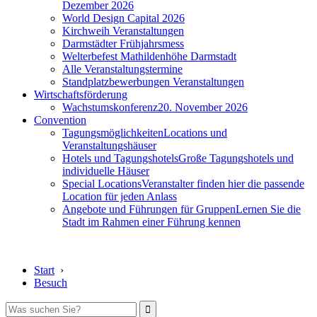
Dezember 2026
World Design Capital 2026
Kirchweih Veranstaltungen
Darmstädter Frühjahrsmess
Welterbefest Mathildenhöhe Darmstadt
Alle Veranstaltungstermine
Standplatzbewerbungen Veranstaltungen
Wirtschaftsförderung
Wachstumskonferenz
20. November 2026
Convention
Tagungsmöglichkeiten
Locations und
Veranstaltungshäuser
Hotels und Tagungshotels
Große Tagungshotels und
individuelle Häuser
Special Locations
Veranstalter finden hier die passende
Location für jeden Anlass
Angebote und Führungen für Gruppen
Lernen Sie die
Stadt im Rahmen einer Führung kennen
Start
›
Besuch