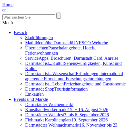
Home
en
Menü
Besuch
Stadtführungen
Mathildenhöhe Darmstadt
UNESCO Welterbe
Übernachten
Pauschalangebote, Hotels,
Ferienwohnungen
Service
Apps, Broschüren, Darmstadt Card, Anreise
Darmstadt ist...Kultur
Sehenswürdigkeiten, Kunst und
Kultur
Darmstadt ist...Wissenschaft
Erfindungen, international
agierende Firmen und Forschungseinrichtungen
Darmstadt ist...Leben
Freizeitangebote und Gastronomie
Darmstadt Shop
Touristinformation
Einkaufen
Events und Märkte
Darmstädter Wochenmarkt
Kunsthandwerkermarkt
15. + 16. August 2026
Darmstädter Weinfest
3. bis 6. September 2026
Flohmarkt Karolinenplatz
19. September 2026
Darmstädter Weihnachtsmarkt
16. November bis 23.