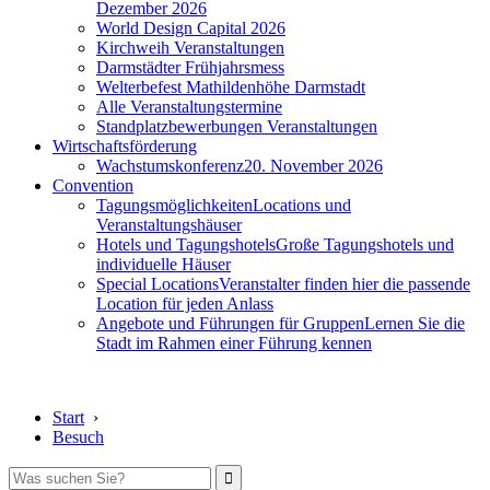
Dezember 2026
World Design Capital 2026
Kirchweih Veranstaltungen
Darmstädter Frühjahrsmess
Welterbefest Mathildenhöhe Darmstadt
Alle Veranstaltungstermine
Standplatzbewerbungen Veranstaltungen
Wirtschaftsförderung
Wachstumskonferenz
20. November 2026
Convention
Tagungsmöglichkeiten
Locations und
Veranstaltungshäuser
Hotels und Tagungshotels
Große Tagungshotels und
individuelle Häuser
Special Locations
Veranstalter finden hier die passende
Location für jeden Anlass
Angebote und Führungen für Gruppen
Lernen Sie die
Stadt im Rahmen einer Führung kennen
Start
›
Besuch