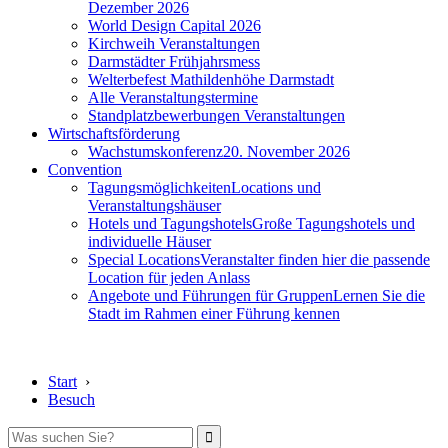
Dezember 2026
World Design Capital 2026
Kirchweih Veranstaltungen
Darmstädter Frühjahrsmess
Welterbefest Mathildenhöhe Darmstadt
Alle Veranstaltungstermine
Standplatzbewerbungen Veranstaltungen
Wirtschaftsförderung
Wachstumskonferenz
20. November 2026
Convention
Tagungsmöglichkeiten
Locations und
Veranstaltungshäuser
Hotels und Tagungshotels
Große Tagungshotels und
individuelle Häuser
Special Locations
Veranstalter finden hier die passende
Location für jeden Anlass
Angebote und Führungen für Gruppen
Lernen Sie die
Stadt im Rahmen einer Führung kennen
Start
›
Besuch