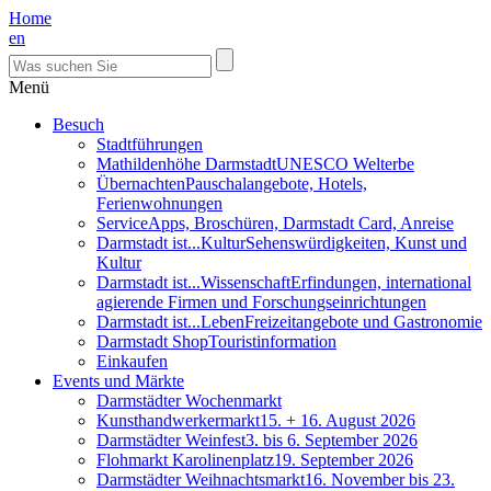
Home
en
Menü
Besuch
Stadtführungen
Mathildenhöhe Darmstadt
UNESCO Welterbe
Übernachten
Pauschalangebote, Hotels,
Ferienwohnungen
Service
Apps, Broschüren, Darmstadt Card, Anreise
Darmstadt ist...Kultur
Sehenswürdigkeiten, Kunst und
Kultur
Darmstadt ist...Wissenschaft
Erfindungen, international
agierende Firmen und Forschungseinrichtungen
Darmstadt ist...Leben
Freizeitangebote und Gastronomie
Darmstadt Shop
Touristinformation
Einkaufen
Events und Märkte
Darmstädter Wochenmarkt
Kunsthandwerkermarkt
15. + 16. August 2026
Darmstädter Weinfest
3. bis 6. September 2026
Flohmarkt Karolinenplatz
19. September 2026
Darmstädter Weihnachtsmarkt
16. November bis 23.