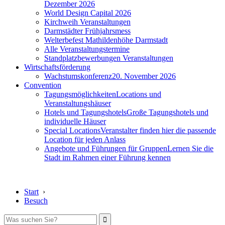
Dezember 2026
World Design Capital 2026
Kirchweih Veranstaltungen
Darmstädter Frühjahrsmess
Welterbefest Mathildenhöhe Darmstadt
Alle Veranstaltungstermine
Standplatzbewerbungen Veranstaltungen
Wirtschaftsförderung
Wachstumskonferenz
20. November 2026
Convention
Tagungsmöglichkeiten
Locations und
Veranstaltungshäuser
Hotels und Tagungshotels
Große Tagungshotels und
individuelle Häuser
Special Locations
Veranstalter finden hier die passende
Location für jeden Anlass
Angebote und Führungen für Gruppen
Lernen Sie die
Stadt im Rahmen einer Führung kennen
Start
›
Besuch