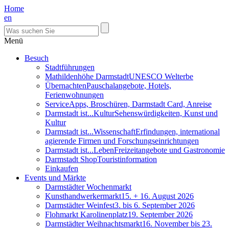
Home
en
Menü
Besuch
Stadtführungen
Mathildenhöhe Darmstadt
UNESCO Welterbe
Übernachten
Pauschalangebote, Hotels,
Ferienwohnungen
Service
Apps, Broschüren, Darmstadt Card, Anreise
Darmstadt ist...Kultur
Sehenswürdigkeiten, Kunst und
Kultur
Darmstadt ist...Wissenschaft
Erfindungen, international
agierende Firmen und Forschungseinrichtungen
Darmstadt ist...Leben
Freizeitangebote und Gastronomie
Darmstadt Shop
Touristinformation
Einkaufen
Events und Märkte
Darmstädter Wochenmarkt
Kunsthandwerkermarkt
15. + 16. August 2026
Darmstädter Weinfest
3. bis 6. September 2026
Flohmarkt Karolinenplatz
19. September 2026
Darmstädter Weihnachtsmarkt
16. November bis 23.