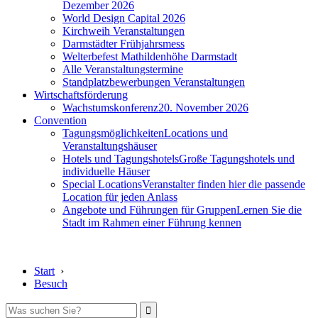
Dezember 2026
World Design Capital 2026
Kirchweih Veranstaltungen
Darmstädter Frühjahrsmess
Welterbefest Mathildenhöhe Darmstadt
Alle Veranstaltungstermine
Standplatzbewerbungen Veranstaltungen
Wirtschaftsförderung
Wachstumskonferenz
20. November 2026
Convention
Tagungsmöglichkeiten
Locations und
Veranstaltungshäuser
Hotels und Tagungshotels
Große Tagungshotels und
individuelle Häuser
Special Locations
Veranstalter finden hier die passende
Location für jeden Anlass
Angebote und Führungen für Gruppen
Lernen Sie die
Stadt im Rahmen einer Führung kennen
Start
›
Besuch