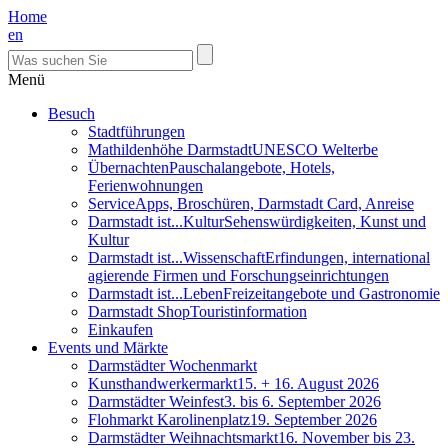
Home
en
Menü
Besuch
Stadtführungen
Mathildenhöhe Darmstadt
UNESCO Welterbe
Übernachten
Pauschalangebote, Hotels,
Ferienwohnungen
Service
Apps, Broschüren, Darmstadt Card, Anreise
Darmstadt ist...Kultur
Sehenswürdigkeiten, Kunst und
Kultur
Darmstadt ist...Wissenschaft
Erfindungen, international
agierende Firmen und Forschungseinrichtungen
Darmstadt ist...Leben
Freizeitangebote und Gastronomie
Darmstadt Shop
Touristinformation
Einkaufen
Events und Märkte
Darmstädter Wochenmarkt
Kunsthandwerkermarkt
15. + 16. August 2026
Darmstädter Weinfest
3. bis 6. September 2026
Flohmarkt Karolinenplatz
19. September 2026
Darmstädter Weihnachtsmarkt
16. November bis 23.