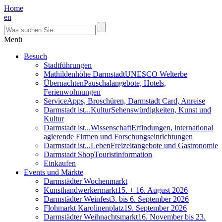
Home
en
Menü
Besuch
Stadtführungen
Mathildenhöhe Darmstadt
UNESCO Welterbe
Übernachten
Pauschalangebote, Hotels,
Ferienwohnungen
Service
Apps, Broschüren, Darmstadt Card, Anreise
Darmstadt ist...Kultur
Sehenswürdigkeiten, Kunst und
Kultur
Darmstadt ist...Wissenschaft
Erfindungen, international
agierende Firmen und Forschungseinrichtungen
Darmstadt ist...Leben
Freizeitangebote und Gastronomie
Darmstadt Shop
Touristinformation
Einkaufen
Events und Märkte
Darmstädter Wochenmarkt
Kunsthandwerkermarkt
15. + 16. August 2026
Darmstädter Weinfest
3. bis 6. September 2026
Flohmarkt Karolinenplatz
19. September 2026
Darmstädter Weihnachtsmarkt
16. November bis 23.