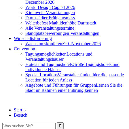
Dezember 2026
World Design Capital 2026
Kirchweih Veranstaltungen
Darmstädter Frühjahrsmess
Welterbefest Mathildenhöhe Darmstadt
Alle Veranstaltungstermine
Standplatzbewerbungen Veranstaltungen
Wirtschaftsförderung
Wachstumskonferenz
20. November 2026
Convention
Tagungsmöglichkeiten
Locations und
Veranstaltungshäuser
Hotels und Tagungshotels
Große Tagungshotels und
individuelle Häuser
Special Locations
Veranstalter finden hier die passende
Location für jeden Anlass
Angebote und Führungen für Gruppen
Lernen Sie die
Stadt im Rahmen einer Führung kennen
Start
›
Besuch