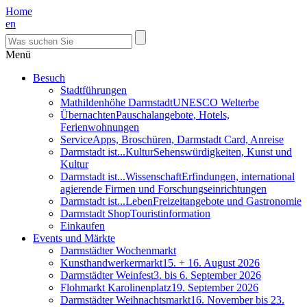
Home
en
Menü
Besuch
Stadtführungen
Mathildenhöhe Darmstadt
UNESCO Welterbe
Übernachten
Pauschalangebote, Hotels,
Ferienwohnungen
Service
Apps, Broschüren, Darmstadt Card, Anreise
Darmstadt ist...Kultur
Sehenswürdigkeiten, Kunst und
Kultur
Darmstadt ist...Wissenschaft
Erfindungen, international
agierende Firmen und Forschungseinrichtungen
Darmstadt ist...Leben
Freizeitangebote und Gastronomie
Darmstadt Shop
Touristinformation
Einkaufen
Events und Märkte
Darmstädter Wochenmarkt
Kunsthandwerkermarkt
15. + 16. August 2026
Darmstädter Weinfest
3. bis 6. September 2026
Flohmarkt Karolinenplatz
19. September 2026
Darmstädter Weihnachtsmarkt
16. November bis 23.