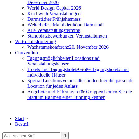
Dezember 2026
World Design Capital 2026
Kirchweih Veranstaltungen
Darmstädter Frühjahrsmess
Welterbefest Mathildenhöhe Darmstadt
Alle Veranstaltungstermine
Standplatzbewerbungen Veranstaltungen
Wirtschaftsförderung
Wachstumskonferenz
20. November 2026
Convention
Tagungsmöglichkeiten
Locations und
Veranstaltungshäuser
Hotels und Tagungshotels
Große Tagungshotels und
individuelle Häuser
Special Locations
Veranstalter finden hier die passende
Location für jeden Anlass
Angebote und Führungen für Gruppen
Lernen Sie die
Stadt im Rahmen einer Führung kennen
Start
›
Besuch