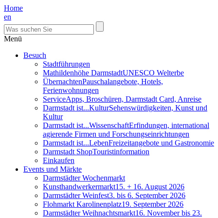
Home
en
Menü
Besuch
Stadtführungen
Mathildenhöhe Darmstadt
UNESCO Welterbe
Übernachten
Pauschalangebote, Hotels,
Ferienwohnungen
Service
Apps, Broschüren, Darmstadt Card, Anreise
Darmstadt ist...Kultur
Sehenswürdigkeiten, Kunst und
Kultur
Darmstadt ist...Wissenschaft
Erfindungen, international
agierende Firmen und Forschungseinrichtungen
Darmstadt ist...Leben
Freizeitangebote und Gastronomie
Darmstadt Shop
Touristinformation
Einkaufen
Events und Märkte
Darmstädter Wochenmarkt
Kunsthandwerkermarkt
15. + 16. August 2026
Darmstädter Weinfest
3. bis 6. September 2026
Flohmarkt Karolinenplatz
19. September 2026
Darmstädter Weihnachtsmarkt
16. November bis 23.