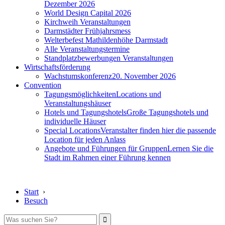
Dezember 2026
World Design Capital 2026
Kirchweih Veranstaltungen
Darmstädter Frühjahrsmess
Welterbefest Mathildenhöhe Darmstadt
Alle Veranstaltungstermine
Standplatzbewerbungen Veranstaltungen
Wirtschaftsförderung
Wachstumskonferenz
20. November 2026
Convention
Tagungsmöglichkeiten
Locations und
Veranstaltungshäuser
Hotels und Tagungshotels
Große Tagungshotels und
individuelle Häuser
Special Locations
Veranstalter finden hier die passende
Location für jeden Anlass
Angebote und Führungen für Gruppen
Lernen Sie die
Stadt im Rahmen einer Führung kennen
Start
›
Besuch