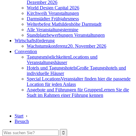
Dezember 2026
World Design Capital 2026
Kirchweih Veranstaltungen
Darmstädter Frühjahrsmess
Welterbefest Mathildenhöhe Darmstadt
Alle Veranstaltungstermine
Standplatzbewerbungen Veranstaltungen
Wirtschaftsförderung
Wachstumskonferenz
20. November 2026
Convention
Tagungsmöglichkeiten
Locations und
Veranstaltungshäuser
Hotels und Tagungshotels
Große Tagungshotels und
individuelle Häuser
Special Locations
Veranstalter finden hier die passende
Location für jeden Anlass
Angebote und Führungen für Gruppen
Lernen Sie die
Stadt im Rahmen einer Führung kennen
Start
›
Besuch