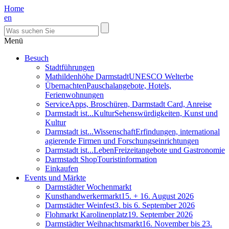
Home
en
Menü
Besuch
Stadtführungen
Mathildenhöhe Darmstadt
UNESCO Welterbe
Übernachten
Pauschalangebote, Hotels,
Ferienwohnungen
Service
Apps, Broschüren, Darmstadt Card, Anreise
Darmstadt ist...Kultur
Sehenswürdigkeiten, Kunst und
Kultur
Darmstadt ist...Wissenschaft
Erfindungen, international
agierende Firmen und Forschungseinrichtungen
Darmstadt ist...Leben
Freizeitangebote und Gastronomie
Darmstadt Shop
Touristinformation
Einkaufen
Events und Märkte
Darmstädter Wochenmarkt
Kunsthandwerkermarkt
15. + 16. August 2026
Darmstädter Weinfest
3. bis 6. September 2026
Flohmarkt Karolinenplatz
19. September 2026
Darmstädter Weihnachtsmarkt
16. November bis 23.