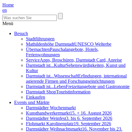
Home
en
Menü
Besuch
Stadtführungen
Mathildenhöhe Darmstadt
UNESCO Welterbe
Übernachten
Pauschalangebote, Hotels,
Ferienwohnungen
Service
Apps, Broschüren, Darmstadt Card, Anreise
Darmstadt ist...Kultur
Sehenswürdigkeiten, Kunst und
Kultur
Darmstadt ist...Wissenschaft
Erfindungen, international
agierende Firmen und Forschungseinrichtungen
Darmstadt ist...Leben
Freizeitangebote und Gastronomie
Darmstadt Shop
Touristinformation
Einkaufen
Events und Märkte
Darmstädter Wochenmarkt
Kunsthandwerkermarkt
15. + 16. August 2026
Darmstädter Weinfest
3. bis 6. September 2026
Flohmarkt Karolinenplatz
19. September 2026
Darmstädter Weihnachtsmarkt
16. November bis 23.