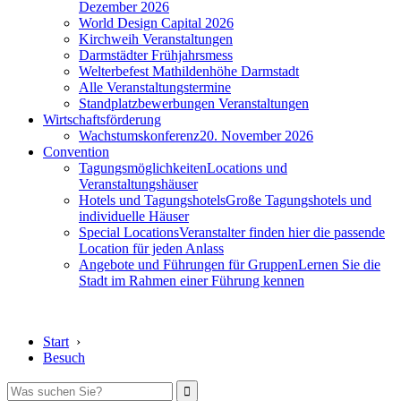
Dezember 2026
World Design Capital 2026
Kirchweih Veranstaltungen
Darmstädter Frühjahrsmess
Welterbefest Mathildenhöhe Darmstadt
Alle Veranstaltungstermine
Standplatzbewerbungen Veranstaltungen
Wirtschaftsförderung
Wachstumskonferenz
20. November 2026
Convention
Tagungsmöglichkeiten
Locations und
Veranstaltungshäuser
Hotels und Tagungshotels
Große Tagungshotels und
individuelle Häuser
Special Locations
Veranstalter finden hier die passende
Location für jeden Anlass
Angebote und Führungen für Gruppen
Lernen Sie die
Stadt im Rahmen einer Führung kennen
Start
›
Besuch