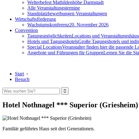
Welterbefest Mathildenhöhe Darmstadt
Alle Veranstaltungstermine
Standplatzbewerbungen Veranstaltungen
Wirtschaftsförderung
Wachstumskonferenz
20. November 2026
Convention
Tagungsmöglichkeiten
Locations und Veranstaltungshäus
Hotels und Tagungshotels
Große Tagungshotels und indiv
Special Locations
Veranstalter finden hier die passende L
Angebote und Führungen für Gruppen
Lernen Sie die S
Start
›
Besuch
Hotel Nothnagel *** Superior (Griesheim)
Familiär geführtes Haus seit drei Generationen.