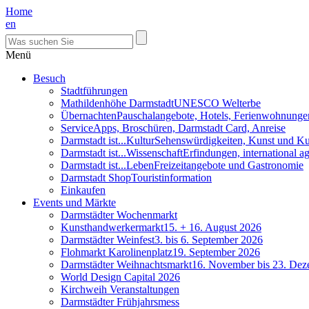
Home
en
Menü
Besuch
Stadtführungen
Mathildenhöhe Darmstadt
UNESCO Welterbe
Übernachten
Pauschalangebote, Hotels, Ferienwohnunge
Service
Apps, Broschüren, Darmstadt Card, Anreise
Darmstadt ist...Kultur
Sehenswürdigkeiten, Kunst und Ku
Darmstadt ist...Wissenschaft
Erfindungen, international 
Darmstadt ist...Leben
Freizeitangebote und Gastronomie
Darmstadt Shop
Touristinformation
Einkaufen
Events und Märkte
Darmstädter Wochenmarkt
Kunsthandwerkermarkt
15. + 16. August 2026
Darmstädter Weinfest
3. bis 6. September 2026
Flohmarkt Karolinenplatz
19. September 2026
Darmstädter Weihnachtsmarkt
16. November bis 23. De
World Design Capital 2026
Kirchweih Veranstaltungen
Darmstädter Frühjahrsmess