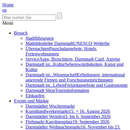
Home
en
Menü
Besuch
Stadtführungen
Mathildenhöhe Darmstadt
UNESCO Welterbe
Übernachten
Pauschalangebote, Hotels,
Ferienwohnungen
Service
Apps, Broschüren, Darmstadt Card, Anreise
Darmstadt ist...Kultur
Sehenswürdigkeiten, Kunst und
Kultur
Darmstadt ist...Wissenschaft
Erfindungen, international
agierende Firmen und Forschungseinrichtungen
Darmstadt ist...Leben
Freizeitangebote und Gastronomie
Darmstadt Shop
Touristinformation
Einkaufen
Events und Märkte
Darmstädter Wochenmarkt
Kunsthandwerkermarkt
15. + 16. August 2026
Darmstädter Weinfest
3. bis 6. September 2026
Flohmarkt Karolinenplatz
19. September 2026
Darmstädter Weihnachtsmarkt
16. November bis 23.