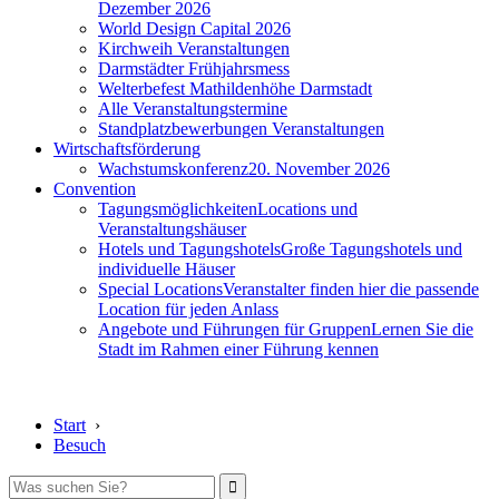
Dezember 2026
World Design Capital 2026
Kirchweih Veranstaltungen
Darmstädter Frühjahrsmess
Welterbefest Mathildenhöhe Darmstadt
Alle Veranstaltungstermine
Standplatzbewerbungen Veranstaltungen
Wirtschaftsförderung
Wachstumskonferenz
20. November 2026
Convention
Tagungsmöglichkeiten
Locations und
Veranstaltungshäuser
Hotels und Tagungshotels
Große Tagungshotels und
individuelle Häuser
Special Locations
Veranstalter finden hier die passende
Location für jeden Anlass
Angebote und Führungen für Gruppen
Lernen Sie die
Stadt im Rahmen einer Führung kennen
Start
›
Besuch