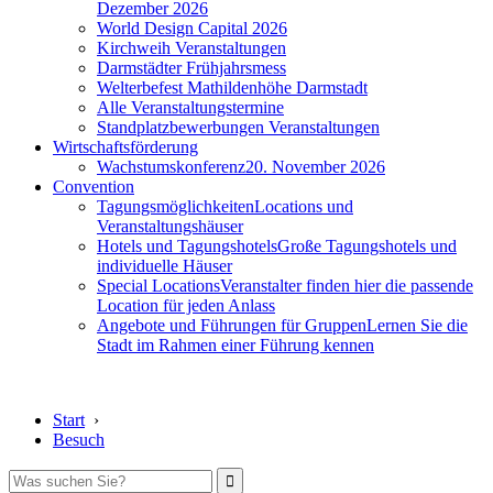
Dezember 2026
World Design Capital 2026
Kirchweih Veranstaltungen
Darmstädter Frühjahrsmess
Welterbefest Mathildenhöhe Darmstadt
Alle Veranstaltungstermine
Standplatzbewerbungen Veranstaltungen
Wirtschaftsförderung
Wachstumskonferenz
20. November 2026
Convention
Tagungsmöglichkeiten
Locations und
Veranstaltungshäuser
Hotels und Tagungshotels
Große Tagungshotels und
individuelle Häuser
Special Locations
Veranstalter finden hier die passende
Location für jeden Anlass
Angebote und Führungen für Gruppen
Lernen Sie die
Stadt im Rahmen einer Führung kennen
Start
›
Besuch