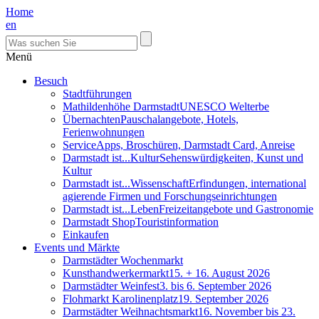
Home
en
Menü
Besuch
Stadtführungen
Mathildenhöhe Darmstadt
UNESCO Welterbe
Übernachten
Pauschalangebote, Hotels,
Ferienwohnungen
Service
Apps, Broschüren, Darmstadt Card, Anreise
Darmstadt ist...Kultur
Sehenswürdigkeiten, Kunst und
Kultur
Darmstadt ist...Wissenschaft
Erfindungen, international
agierende Firmen und Forschungseinrichtungen
Darmstadt ist...Leben
Freizeitangebote und Gastronomie
Darmstadt Shop
Touristinformation
Einkaufen
Events und Märkte
Darmstädter Wochenmarkt
Kunsthandwerkermarkt
15. + 16. August 2026
Darmstädter Weinfest
3. bis 6. September 2026
Flohmarkt Karolinenplatz
19. September 2026
Darmstädter Weihnachtsmarkt
16. November bis 23.