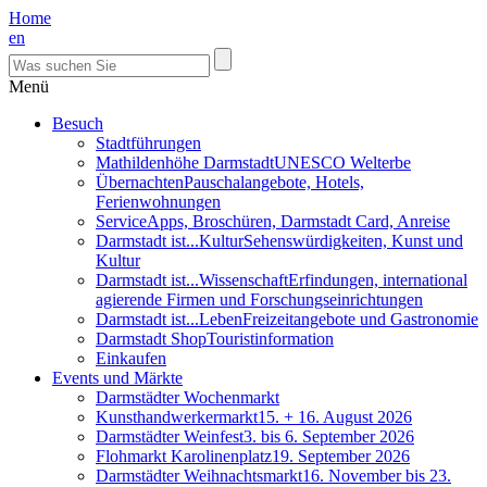
Home
en
Menü
Besuch
Stadtführungen
Mathildenhöhe Darmstadt
UNESCO Welterbe
Übernachten
Pauschalangebote, Hotels,
Ferienwohnungen
Service
Apps, Broschüren, Darmstadt Card, Anreise
Darmstadt ist...Kultur
Sehenswürdigkeiten, Kunst und
Kultur
Darmstadt ist...Wissenschaft
Erfindungen, international
agierende Firmen und Forschungseinrichtungen
Darmstadt ist...Leben
Freizeitangebote und Gastronomie
Darmstadt Shop
Touristinformation
Einkaufen
Events und Märkte
Darmstädter Wochenmarkt
Kunsthandwerkermarkt
15. + 16. August 2026
Darmstädter Weinfest
3. bis 6. September 2026
Flohmarkt Karolinenplatz
19. September 2026
Darmstädter Weihnachtsmarkt
16. November bis 23.