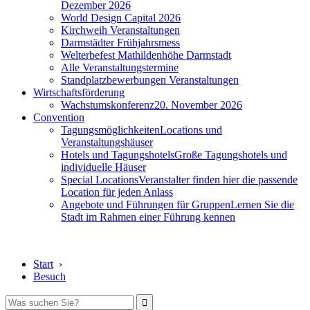
Dezember 2026
World Design Capital 2026
Kirchweih Veranstaltungen
Darmstädter Frühjahrsmess
Welterbefest Mathildenhöhe Darmstadt
Alle Veranstaltungstermine
Standplatzbewerbungen Veranstaltungen
Wirtschaftsförderung
Wachstumskonferenz
20. November 2026
Convention
Tagungsmöglichkeiten
Locations und
Veranstaltungshäuser
Hotels und Tagungshotels
Große Tagungshotels und
individuelle Häuser
Special Locations
Veranstalter finden hier die passende
Location für jeden Anlass
Angebote und Führungen für Gruppen
Lernen Sie die
Stadt im Rahmen einer Führung kennen
Start
›
Besuch