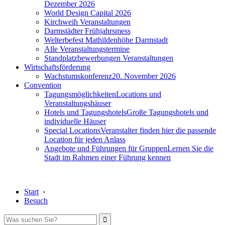
Dezember 2026
World Design Capital 2026
Kirchweih Veranstaltungen
Darmstädter Frühjahrsmess
Welterbefest Mathildenhöhe Darmstadt
Alle Veranstaltungstermine
Standplatzbewerbungen Veranstaltungen
Wirtschaftsförderung
Wachstumskonferenz
20. November 2026
Convention
Tagungsmöglichkeiten
Locations und
Veranstaltungshäuser
Hotels und Tagungshotels
Große Tagungshotels und
individuelle Häuser
Special Locations
Veranstalter finden hier die passende
Location für jeden Anlass
Angebote und Führungen für Gruppen
Lernen Sie die
Stadt im Rahmen einer Führung kennen
Start
›
Besuch