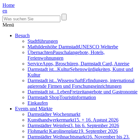
Home
en
Menü
Besuch
Stadtführungen
Mathildenhöhe Darmstadt
UNESCO Welterbe
Übernachten
Pauschalangebote, Hotels,
Ferienwohnungen
Service
Apps, Broschüren, Darmstadt Card, Anreise
Darmstadt ist...Kultur
Sehenswürdigkeiten, Kunst und
Kultur
Darmstadt ist...Wissenschaft
Erfindungen, international
agierende Firmen und Forschungseinrichtungen
Darmstadt ist...Leben
Freizeitangebote und Gastronomie
Darmstadt Shop
Touristinformation
Einkaufen
Events und Märkte
Darmstädter Wochenmarkt
Kunsthandwerkermarkt
15. + 16. August 2026
Darmstädter Weinfest
3. bis 6. September 2026
Flohmarkt Karolinenplatz
19. September 2026
Darmstädter Weihnachtsmarkt
16. November bis 23.