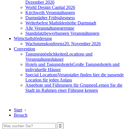
Dezember 2026
World Design Capital 2026
Kirchweih Veranstaltungen
Darmstädter Frühjahrsmess
Welterbefest Mathildenhöhe Darmstadt
Alle Veranstaltungstermine
Standplatzbewerbungen Veranstaltungen
Wirtschaftsförderung
Wachstumskonferenz
20. November 2026
Convention
Tagungsmöglichkeiten
Locations und
Veranstaltungshäuser
Hotels und Tagungshotels
Große Tagungshotels und
individuelle Häuser
Special Locations
Veranstalter finden hier die passende
Location für jeden Anlass
Angebote und Führungen für Gruppen
Lernen Sie die
Stadt im Rahmen einer Führung kennen
Start
›
Besuch