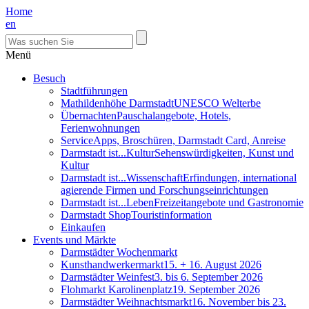
Home
en
Menü
Besuch
Stadtführungen
Mathildenhöhe Darmstadt
UNESCO Welterbe
Übernachten
Pauschalangebote, Hotels,
Ferienwohnungen
Service
Apps, Broschüren, Darmstadt Card, Anreise
Darmstadt ist...Kultur
Sehenswürdigkeiten, Kunst und
Kultur
Darmstadt ist...Wissenschaft
Erfindungen, international
agierende Firmen und Forschungseinrichtungen
Darmstadt ist...Leben
Freizeitangebote und Gastronomie
Darmstadt Shop
Touristinformation
Einkaufen
Events und Märkte
Darmstädter Wochenmarkt
Kunsthandwerkermarkt
15. + 16. August 2026
Darmstädter Weinfest
3. bis 6. September 2026
Flohmarkt Karolinenplatz
19. September 2026
Darmstädter Weihnachtsmarkt
16. November bis 23.